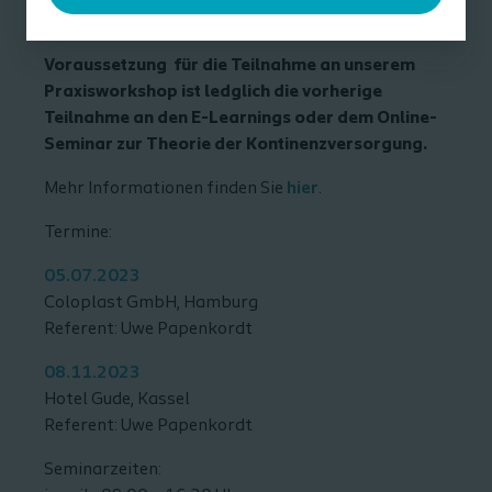
Grundlagenschulung ab.
Voraussetzung für die Teilnahme an unserem
Praxisworkshop ist ledglich die vorherige
Teilnahme an den E-Learnings oder dem Online-
Seminar zur Theorie der Kontinenzversorgung.
Mehr Informationen finden Sie
hier
.
Termine:
05.07.2023
Coloplast GmbH, Hamburg
Referent: Uwe Papenkordt
08.11.2023
Hotel Gude, Kassel
Referent: Uwe Papenkordt
Seminarzeiten: