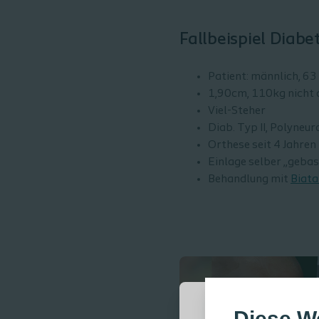
Fallbeispiel Diab
Patient: männlich, 63
1,90cm, 110kg nicht 
Viel-Steher
Diab. Typ II, Polyneur
Orthese seit 4 Jahren
Einlage selber „gebas
Behandlung mit
Biata
Diese W