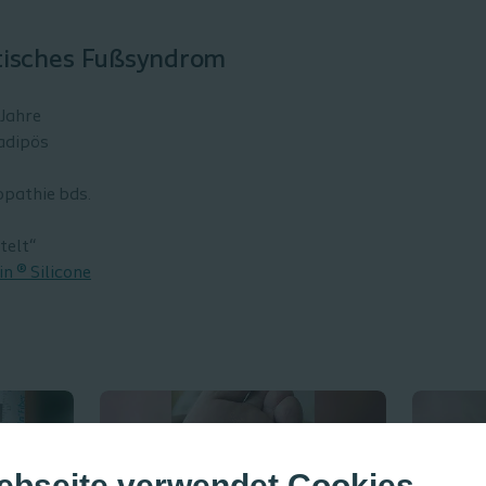
etisches Fußsyndrom
 Jahre
adipös
opathie bds.
telt“
in ® Silicone
ebseite verwendet Cookies