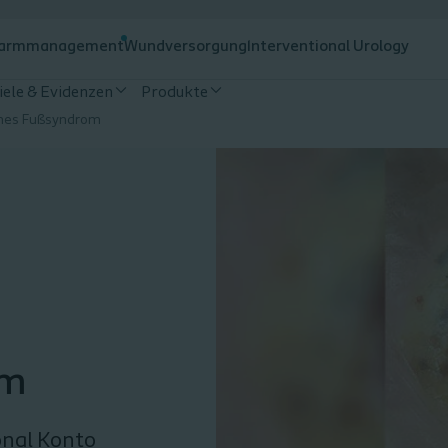
armmanagement
Wundversorgung
Interventional Urology
iele & Evidenzen
Produkte
ches Fußsyndrom
om
onal Konto