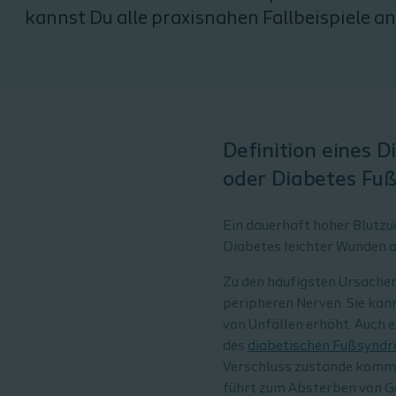
kannst Du alle praxisnahen Fallbeispiele a
Definition eines 
oder Diabetes Fuß
Ein dauerhaft hoher Blutz
Diabetes leichter Wunden am
Zu den häufigsten Ursachen
peripheren Nerven. Sie kan
von Unfällen erhöht. Auch 
des
diabetischen Fußsynd
Verschluss zustande kommen
führt zum Absterben von G