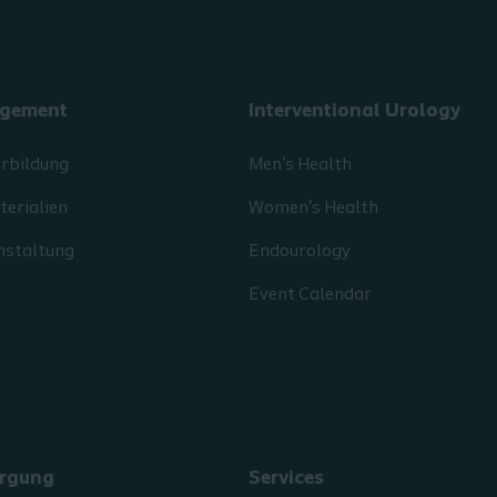
gement
Interventional Urology
erbildung
Men's Health
erialien
Women's Health
nstaltung
Endourology
Event Calendar
rgung
Services