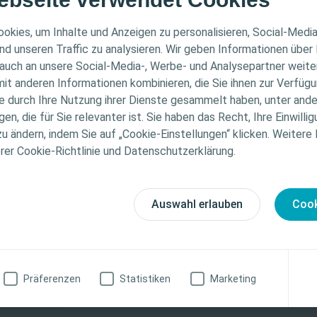
ER HINWEIS
okies, um Inhalte und Anzeigen zu personalisieren, Social-Medi
nd unseren Traffic zu analysieren. Wir geben Informationen über
auch an unsere Social-Media-, Werbe- und Analysepartner weiter
ichtet sich nur an medizinisches Fachpersonal. Der Inhal
it anderen Informationen kombinieren, die Sie ihnen zur Verfügu
che Informations- und Fortbildungszwecke bestimmt. Colo
ie durch Ihre Nutzung ihrer Dienste gesammelt haben, unter and
ellen medizinischen Rat. Die Verantwortung für die indiv
n, die für Sie relevanter ist. Sie haben das Recht, Ihre Einwillig
gung liegt beim medizinischen Fachpersonal. Detaillier
Monat 2
Monat 3
zu ändern, indem Sie auf „Cookie-Einstellungen“ klicken. Weitere
tionen zu den vorgestellten Produkten, einschließlich
erer Cookie-Richtlinie und Datenschutzerklärung.
weise, Kontraindikationen, Wirkungen, Vorsichtsmaß
finden Sie in der Gebrauchsanweisung (IFU) des Produkts
fältig zu lesen ist.
Auswahl erlauben
Cook
st® Professional
 entdecken
zinische Fachkraft
Ich bin keine medizinische Fachkraft
 Konto kannst Du noch mehr Wissen rund
rsorgung vollständig abrufen.
Präferenzen
Statistiken
Marketing
 registrieren