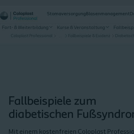
Stomaversorgung
Blasenmanagement
D
Fort- & Weiterbildung
Kurse & Veranstaltung
Fallbeisp
Coloplast Professional
…
Fallbeispiele & Evidenz
Diabetis
Fallbeispiele zum
diabetischen Fußsyndr
Mit einem kostenfreien Coloplast Professi