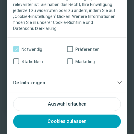
medizinischen Rat. Die Verantwortung für die
exklusive Videos und aufgezeichnete Webinare, die
relevanter ist. Sie haben das Recht, Ihre Einwilligung
individuelle Patientenversorgung liegt beim
jederzeit zu widerrufen oder zu ändern, indem Sie auf
Tipps & Tricks der modernen Wundversorgung für
„Cookie-Einstellungen“ klicken. Weitere Informationen
medizinischen Fachpersonal. Detaillierte
Deinen Alltag bieten.
finden Sie in unserer Cookie-Richtlinie und
Produktinformationen zu den vorgestellten
Datenschutzerklärung.
Produkten, einschließlich Anwendungshinweise,
Kostenlos fortbilden
Kontraindikationen, Wirkungen,
Vorsichtsmaßnahmen und Warnhinweisen,
Notwendig
Präferenzen
finden Sie in der Gebrauchsanweisung (IFU) des
Produkts, die vor der Verwendung sorgfältig zu
Statistiken
Marketing
lesen ist.
Ich bin eine medizinische Fachkraft
Details zeigen
Ich bin keine medizinische Fachkraft
Auswahl erlauben
Cookies zulassen