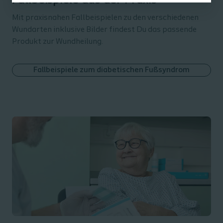
Fallbeispiele aus der Praxis
Mit praxisnahen Fallbeispielen zu den verschiedenen
Wundarten inklusive Bilder findest Du das passende
Produkt zur Wundheilung.
Fallbeispiele zum diabetischen Fußsyndrom