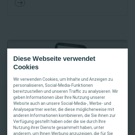
Diese Webseite verwendet
Cookies
Wir verwenden Cookies, um Inhalte und Anzeigen zu
personalisieren, Social-Media-Funktionen
bereitzustellen und unseren Traffic zu analysieren. Wir
WICHTIGER HINWEIS
geben Informationen über Ihre Nutzung unserer
Website auch an unsere Social-Media-, Werbe- und
Diese Website richtet sich nur an medizinisches
Analysepartner weiter, die diese möglicherweise mit
Wundwissen kompakt:
anderen Informationen kombinieren, die Sie ihnen zur
Fachpersonal. Der Inhalt der Website ist für
Fortbildungsvideos
Verfügung gestellt haben oder die sie durch Ihre
fachliche Informations- und Fortbildungszwecke
Nutzung ihrer Dienste gesammelt haben, unter
bestimmt. Coloplast bietet keinen individuellen
Entdecke jeden Monat neue Fortbildungsinhalte, wie
anderem, um Ihnen Werbung anzuzeigen, die für Sie