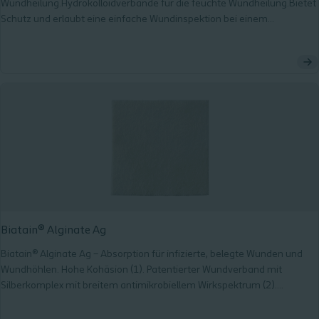
Wundheilung.Hydrokolloidverbände für die feuchte Wundheilung.Bietet
Schutz und erlaubt eine einfache Wundinspektion bei einem
anwenderfreundlichen Design.Eine breite Auswahl an verschiedenen
Größen und Formen für die Versorgung an sämtlichen Körperstellen.
Biatain® Alginate Ag
Biatain® Alginate Ag – Absorption für infizierte, belegte Wunden und
Wundhöhlen. Hohe Kohäsion (1). Patentierter Wundverband mit
Silberkomplex mit breitem antimikrobiellem Wirkspektrum (2).
Empfohlen für Wundhöhlen (3). Minimales Risiko von Leckagen und
Mazeration. Nachgewiesene hämostatische Wirkung (4,5).