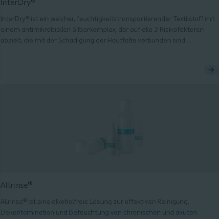
InterDry®
InterDry® ist ein weicher, feuchtigkeitstransportierender Textilstoff mit
einem antimikrobiellen Silberkomplex, der auf alle 3 Risikofaktoren
abzielt, die mit der Schädigung der Hautfalte verbunden sind.
Transportiert Feuchtigkeit aus der Hautfalte heraus, wo sie verdunsten
kann. Minimiert die Reibung von Haut-auf-Haut. Bekämpft Pilze und
Bakterien mit einem antimikrobiellen Silberkomplex.
Allrinse®
Allrinse® ist eine alkoholfreie Lösung zur effektiven Reinigung,
Dekontamination und Befeuchtung von chronischen und akuten