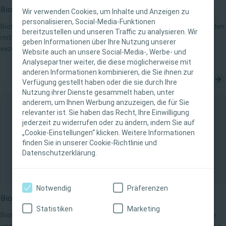
Biatain® Ag Schaumverband nicht-haftend
Wir verwenden Cookies, um Inhalte und Anzeigen zu
personalisieren, Social-Media-Funktionen
Biatain® Ag nicht-haftend – Exzellente Absorption für infizierte Wunden
bereitzustellen und unseren Traffic zu analysieren. Wir
WICHTIGER HINWEIS
mit besonders fragiler Haut. Einzigartige 3D-Schaumstruktur für
geben Informationen über Ihre Nutzung unserer
exzellente Absorption. Konzipiert um Infektionen zu verhindern.
Website auch an unsere Social-Media-, Werbe- und
Diese Website richtet sich nur an medizinisches
Patentierter Silberkomplex mit breitem antibakteriellem Wirkspektrum.
Analysepartner weiter, die diese möglicherweise mit
Anhaltende antibakterielle Wirkung während der gesamten Tragezeit.
anderen Informationen kombinieren, die Sie ihnen zur
Fachpersonal. Der Inhalt der Website ist für
Verfügung gestellt haben oder die sie durch Ihre
fachliche Informations- und Fortbildungszwecke
Nutzung ihrer Dienste gesammelt haben, unter
bestimmt. Coloplast bietet keinen individuellen
anderem, um Ihnen Werbung anzuzeigen, die für Sie
medizinischen Rat. Die Verantwortung für die
relevanter ist. Sie haben das Recht, Ihre Einwilligung
individuelle Patientenversorgung liegt beim
jederzeit zu widerrufen oder zu ändern, indem Sie auf
„Cookie-Einstellungen“ klicken. Weitere Informationen
medizinischen Fachpersonal. Detaillierte
finden Sie in unserer Cookie-Richtlinie und
Produktinformationen zu den vorgestellten
Datenschutzerklärung.
Produkten, einschließlich Anwendungshinweise,
Kontraindikationen, Wirkungen,
Vorsichtsmaßnahmen und Warnhinweisen,
Notwendig
Präferenzen
finden Sie in der Gebrauchsanweisung (IFU) des
Biatain® Ibu Schaumverband sanft-haftend
Produkts, die vor der Verwendung sorgfältig zu
Statistiken
Marketing
Biatain® Ibu sanft-haftend – exzellente Absorption für schmerzhafte
lesen ist.