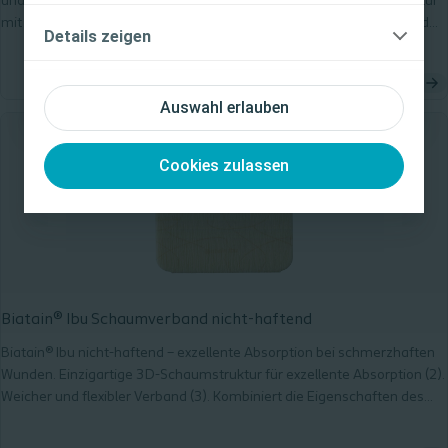
und schwer zu versorgende Wunden. Einzigartige 3D-Schaumstruktur
mit exzellenter Absorption (3). Weicher und flexibler Schaumverband
Ich bin eine medizinische Fachkraft
Details zeigen
(1). Kombiniert die Eigenschaften des Biatain Schaumverbands mit der
Ich bin keine medizinische Fachkraft
lokalen Freisetzung von Ibuprofen (2). Wundheilung muss nicht
schmerzhaft sein (2,4,5).
Auswahl erlauben
Cookies zulassen
Biatain® Ibu Schaumverband nicht-haftend
Biatain® Ibu nicht-haftend – exzellente Absorption bei schmerzhaften
Wunden. Einzigartige 3D-Schaumstruktur für exzellente Absorption (2).
Weicher und flexibler Verband (3). Kombiniert die Eigenschaften des
Biatain Schaumverbands mit der lokalen Freisetzung von Ibuprofen (1).
Wundheilung muss nicht schmerzhaft sein (1,4,5).