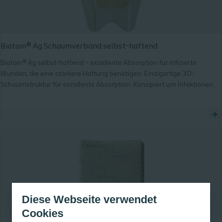
Biatain® Ag Schaumverband selbst-haftend
Biatain® Ag selbst-haftend – exzellente Absorption für infizierte
Wunden, die eine stärkere Haftung benötigen. Einzigartige 3D-
Schaumstruktur für exzellente Absorption. Konzipiert um Infektionen
zu verhindern. Patentierter Silberkomplex mit breitem antibakteriellem
Wirkspektrum. Kontinuierliche antibakterielle Wirkung während der
gesamten Tragezeit.
Diese Webseite verwendet
Cookies