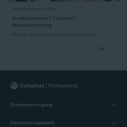
Wundversorgung
Artikel
Wu
Produktvorteile | Coloplast
Wu
Wundversorgung
Wu
Weniger Tage mit Wunden: Hier findest Du eine
Wun
Übersicht der Coloplast Produktvorteile und kannst
Tr
Dich über die passende Lösungen informieren!
Arb
Stomaversorgung
Darmmanagement