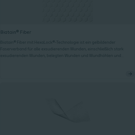
Biatain® Fiber
Biatain® Fiber mit HexaLock®-Technologie ist ein gelbildender
Faserverband für alle exsudierenden Wunden, einschließlich stark
exsudierenden Wunden, belegten Wunden und Wundhöhlen und
Unterminierung. Er absorbiert und hält Exsudat und Bakterien wirksam
zurück und reduziert so Exsudatansammlungen. Außerdem bleibt er
formstabil und schrumpft nur minimal zusammen, wodurch das Risiko
der Bildung von Hohlräumen und Exsudatansammlungen minimiert
wird.