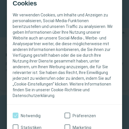
2026 zur Verfügung. Sie erhalten die Videos per Mail.
Cookies
Wir verwenden Cookies, um Inhalte und Anzeigen zu
personalisieren, Social-Media-Funktionen
bereitzustellen und unseren Traffic zu analysieren. Wir
WICHTIGER HINWEIS
geben Informationen über Ihre Nutzung unserer
150 Minuten
Website auch an unsere Social-Media-, Werbe- und
Diese Website richtet sich nur an medizinisches
Analysepartner weiter, die diese möglicherweise mit
Stomaversorgung
Blasenmanagement
On-demand Webinar
anderen Informationen kombinieren, die Sie ihnen zur
Fachpersonal. Der Inhalt der Website ist für
Verfügung gestellt haben oder die sie durch Ihre
Harnwegsinfektionen und deren Risikofaktoren
fachliche Informations- und Fortbildungszwecke
Nutzung ihrer Dienste gesammelt haben, unter
bestimmt. Coloplast bietet keinen individuellen
Patienten mit neurogenen Blasenfunktionsstörungen sind oft auf
anderem, um Ihnen Werbung anzuzeigen, die für Sie
die Anwendung des intermittierenden Selbstkatheterismus (ISK)
medizinischen Rat. Die Verantwortung für die
relevanter ist. Sie haben das Recht, Ihre Einwilligung
angewiesen und damit häufiger von Harnwegsinfektionen
individuelle Patientenversorgung liegt beim
jederzeit zu widerrufen oder zu ändern, indem Sie auf
(HWI) betroffen. In dieser Schulung lernen Sie, wie
„Cookie-Einstellungen“ klicken. Weitere Informationen
medizinischen Fachpersonal. Detaillierte
HWIsentstehen, welchen Einfluss sie auf das Leben von ISK-
finden Sie in unserer Cookie-Richtlinie und
Produktinformationen zu den vorgestellten
Anwendenden haben und wie Sie typische Risikofaktoren
Datenschutzerklärung.
Produkten, einschließlich Anwendungshinweise,
identifizieren können.Zielgruppe & Zeitaufwand: Pflegefachkräfte
mit guten Vorkenntnissen im Bereich Blasenmanagement Ca.
Kontraindikationen, Wirkungen,
120 Minuten
Vorsichtsmaßnahmen und Warnhinweisen,
Notwendig
Präferenzen
finden Sie in der Gebrauchsanweisung (IFU) des
Produkts, die vor der Verwendung sorgfältig zu
Statistiken
Marketing