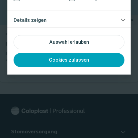
lesen ist.
Ich bin eine medizinische Fachkraft
Details zeigen
150 Minuten
Ich bin keine medizinische Fachkraft
Blasenmanagement
On-demand Webinar
Auswahl erlauben
Harnwegsinfektionen und deren Risikofaktoren
Patienten mit neurogenen Blasenfunktionsstörungensind oft auf
Cookies zulassen
die Anwendung des intermittierendenSelbstkatheterismus (ISK)
angewiesen unddamit häufiger von Harnwegsinfektionen
(HWI)betroffen. In dieser Schulung lernen Sie, wie HWIsentstehen,
welchen Einfluss sie auf das Leben vonISK-Anwendenden haben
und wie Sie typischeRisikofaktoren identifizieren
können.Zielgruppe & Zeitaufwand: Pflegefachkräfte mit guten
Vorkenntnissen imBereich Blasenmanagement Ca. 120 Minuten
Stomaversorgung