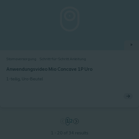
Stomaversorgung
Schritt-für-Schritt Anleitung
Anwendungsvideo Mio Concave 1P Uro
1-teilig, Uro-Beutel
page
1
page
2
1 - 20 of 34 results