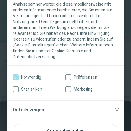
Diese Website richtet sich nur an medizinisches
Analysepartner weiter, die diese möglicherweise mit
anderen Informationen kombinieren, die Sie ihnen zur
Fachpersonal. Der Inhalt der Website ist für
Verfügung gestellt haben oder die sie durch Ihre
fachliche Informations- und Fortbildungszwecke
Nutzung ihrer Dienste gesammelt haben, unter
bestimmt. Coloplast bietet keinen individuellen
anderem, um Ihnen Werbung anzuzeigen, die für Sie
medizinischen Rat. Die Verantwortung für die
relevanter ist. Sie haben das Recht, Ihre Einwilligung
individuelle Patientenversorgung liegt beim
jederzeit zu widerrufen oder zu ändern, indem Sie auf
„Cookie-Einstellungen“ klicken. Weitere Informationen
medizinischen Fachpersonal. Detaillierte
finden Sie in unserer Cookie-Richtlinie und
Stomaversorgung
Schritt-für-Schritt Anleitung
Produktinformationen zu den vorgestellten
Datenschutzerklärung.
Produkten, einschließlich Anwendungshinweise,
Anwendungsvideo Mio Concave 1P Uro
Kontraindikationen, Wirkungen,
1-teilig, Uro-Beutel
Vorsichtsmaßnahmen und Warnhinweisen,
Notwendig
Präferenzen
finden Sie in der Gebrauchsanweisung (IFU) des
Produkts, die vor der Verwendung sorgfältig zu
Statistiken
Marketing
lesen ist.
Ich bin eine medizinische Fachkraft
Details zeigen
Ich bin keine medizinische Fachkraft
Auswahl erlauben