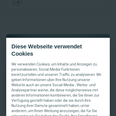
Diese Webseite verwendet
Cookies
Wir verwenden Cookies, um Inhalte und Anzeigen zu
personalisieren, Social-Media-Funktionen
bereitzustellen und unseren Traffic zu analysieren. Wir
WICHTIGER HINWEIS
geben Informationen über Ihre Nutzung unserer
Website auch an unsere Social-Media-, Werbe- und
Diese Website richtet sich nur an medizinisches
Analysepartner weiter, die diese möglicherweise mit
Produkte für ein modernes
anderen Informationen kombinieren, die Sie ihnen zur
Fachpersonal. Der Inhalt der Website ist für
Verfügung gestellt haben oder die sie durch Ihre
fachliche Informations- und Fortbildungszwecke
Darmmanagement
Nutzung ihrer Dienste gesammelt haben, unter
bestimmt. Coloplast bietet keinen individuellen
anderem, um Ihnen Werbung anzuzeigen, die für Sie
Bei Darmfunktionsstörungen können Peristeen®
medizinischen Rat. Die Verantwortung für die
relevanter ist. Sie haben das Recht, Ihre Einwilligung