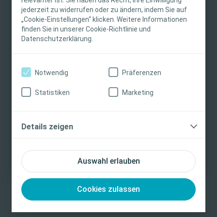
Produkte helfen, den Alltag ihrer Patient:innen zu
individuelle Patientenversorgung liegt beim
jederzeit zu widerrufen oder zu ändern, indem Sie auf
erleichtern.
„Cookie-Einstellungen“ klicken. Weitere Informationen
medizinischen Fachpersonal. Detaillierte
finden Sie in unserer Cookie-Richtlinie und
Produktinformationen zu den vorgestellten
Datenschutzerklärung.
Produkten, einschließlich Anwendungshinweise,
Jetzt kennenlernen
Kontraindikationen, Wirkungen,
Vorsichtsmaßnahmen und Warnhinweisen,
Notwendig
Präferenzen
finden Sie in der Gebrauchsanweisung (IFU) des
Produkts, die vor der Verwendung sorgfältig zu
Statistiken
Marketing
lesen ist.
Ich bin eine medizinische Fachkraft
Details zeigen
Ich bin keine medizinische Fachkraft
Auswahl erlauben
Cookies zulassen
Was ist Transanale Irrigation?