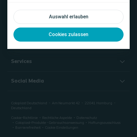
Ich bin keine medizinische Fachkraft
Unternehmen
Auswahl erlauben
Blasenmanagement
Cookies zulassen
Wundversorgung
Services
Social Media
Coloplast Deutschland
Am Neumarkt 42
22041
Hamburg
Deutschland
Cookie-Richtlinie
Rechtliche Aspekte
Datenschutz
Coloplast-Produkte - Gebrauchsanweisung
Haftungsausschluss
Barrierefreiheit
Cookie Einstellungen