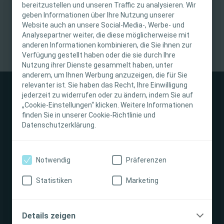
bereitzustellen und unseren Traffic zu analysieren. Wir
WICHTIGER HINWEIS
geben Informationen über Ihre Nutzung unserer
Website auch an unsere Social-Media-, Werbe- und
Diese Website richtet sich nur an medizinisches
Analysepartner weiter, die diese möglicherweise mit
anderen Informationen kombinieren, die Sie ihnen zur
Fachpersonal. Der Inhalt der Website ist für
Verfügung gestellt haben oder die sie durch Ihre
fachliche Informations- und Fortbildungszwecke
Nutzung ihrer Dienste gesammelt haben, unter
bestimmt. Coloplast bietet keinen individuellen
anderem, um Ihnen Werbung anzuzeigen, die für Sie
medizinischen Rat. Die Verantwortung für die
relevanter ist. Sie haben das Recht, Ihre Einwilligung
individuelle Patientenversorgung liegt beim
jederzeit zu widerrufen oder zu ändern, indem Sie auf
„Cookie-Einstellungen“ klicken. Weitere Informationen
medizinischen Fachpersonal. Detaillierte
finden Sie in unserer Cookie-Richtlinie und
Produktinformationen zu den vorgestellten
Datenschutzerklärung.
Produkten, einschließlich Anwendungshinweise,
Stomaversorgung
Kontraindikationen, Wirkungen,
Vorsichtsmaßnahmen und Warnhinweisen,
Notwendig
Präferenzen
Darmmanagement
finden Sie in der Gebrauchsanweisung (IFU) des
Produkts, die vor der Verwendung sorgfältig zu
Statistiken
Marketing
lesen ist.
Interventional Urology
Ich bin eine medizinische Fachkraft
Details zeigen