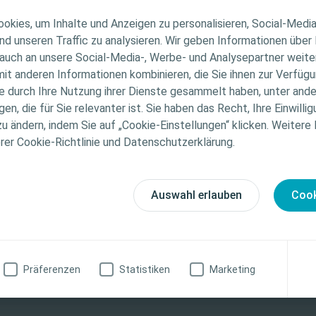
ER HINWEIS
okies, um Inhalte und Anzeigen zu personalisieren, Social-Medi
nd unseren Traffic zu analysieren. Wir geben Informationen über
auch an unsere Social-Media-, Werbe- und Analysepartner weiter
ichtet sich nur an medizinisches Fachpersonal. Der Inhal
it anderen Informationen kombinieren, die Sie ihnen zur Verfügu
che Informations- und Fortbildungszwecke bestimmt. Colo
ie durch Ihre Nutzung ihrer Dienste gesammelt haben, unter and
ellen medizinischen Rat. Die Verantwortung für die indiv
n, die für Sie relevanter ist. Sie haben das Recht, Ihre Einwillig
Nachher (Tag 32)
gung liegt beim medizinischen Fachpersonal. Detaillier
zu ändern, indem Sie auf „Cookie-Einstellungen“ klicken. Weitere
tionen zu den vorgestellten Produkten, einschließlich
erer Cookie-Richtlinie und Datenschutzerklärung.
weise, Kontraindikationen, Wirkungen, Vorsichtsmaß
finden Sie in der Gebrauchsanweisung (IFU) des Produkts
fältig zu lesen ist.
Auswahl erlauben
Cook
st® Professional
 entdecken
zinische Fachkraft
Ich bin keine medizinische Fachkraft
 Konto kannst Du noch mehr Wissen rund
rsorgung vollständig abrufen.
Präferenzen
Statistiken
Marketing
 registrieren