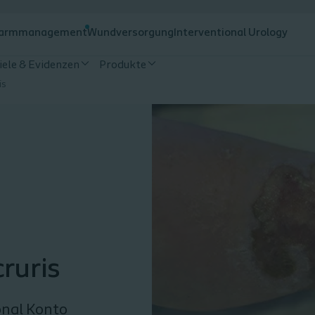
armmanagement
Wundversorgung
Interventional Urology
iele & Evidenzen
Produkte
is
cruris
onal Konto