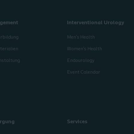
gement
Interventional Urology
erbildung
Men's Health
erialien
Women's Health
nstaltung
Endourology
Event Calendar
rgung
Services