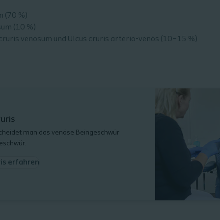
m (70 %)
sum (10 %)
ruris venosum und Ulcus cruris
arterio-venös
(10–15 %)
uris
scheidet man das venöse Beingeschwür
Geschwür.
is erfahren