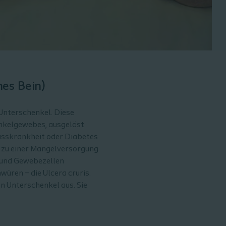
nes Bein)
 Unterschenkel. Diese
nkelgewebes, ausgelöst
lusskrankheit oder Diabetes
s zu einer Mangelversorgung
 und Gewebezellen
üren – die Ulcera cruris.
n Unterschenkel aus. Sie