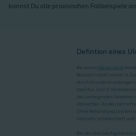
kannst Du alle praxisnahen Fallbeispiele a
Defintion eines U
Bei einem
Ulcus cruris
hande
Wundart steht immer in Zu
durch Grunderkrankungen wi
mellitus. Durch Veränderun
des umliegenden Gewebes mi
absterben. An den betroffe
Ohne Behandlung breiten si
sind sehr schmerzhaft und 
Bei den drei häufigsten Ulcu