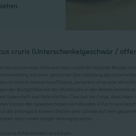
nsehen
lcus cruris (Unterschenkelgeschwür / offe
lt es sich um eine tiefe und meist schlecht heilende Wunde am
sammenhang mit einer gestörten Durchblutung des Untersche
e chronisch-venöse Insuffizienz, periphere arterielle Versch
gen der Blutgefäße und des Blutdrucks in den Beinen kommt e
t Sauerstoff und Nährstoffen. Dies hat zur Folge, dass Haut-
nen Stellen des Gewebes bilden sich Wunden in Form von Geschw
ch die anfänglich kleinen Stellen sehr schnell auf dem gesamte
haben meist einen langen Heilungsprozess.
s cruris Arten handelt es sich um: