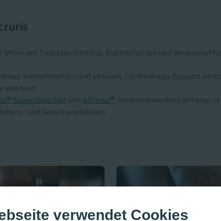
cruris
 Mann mit Diabetes mellitus, Bluthochdruck und Veneninsuffizi
nas. kontamination und visköses / schleimiges Exsudat vorha
r existend.
in® Superabsorber
und
Allrinse®
, Verbandswechsel anfangs all
hmerz- und Geruchsreduktion.
ebseite verwendet Cookies