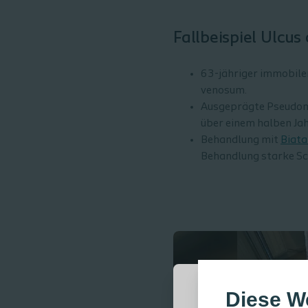
Fallbeispiel Ulcus 
63-jähriger immobiler
venosum.
Ausgeprägte Pseudomo
über einem halben Jah
Behandlung mit
Biata
Behandlung starke Sc
Diese W