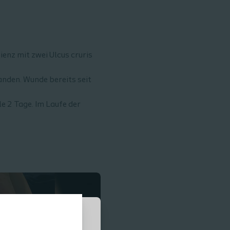
enz mit zwei Ulcus cruris
nden. Wunde bereits seit
e 2 Tage. Im Laufe der