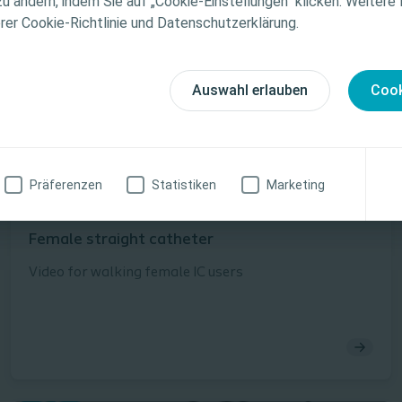
zu ändern, indem Sie auf „Cookie-Einstellungen“ klicken. Weitere
tionen zu den vorgestellten Produkten, einschließlich
erer Cookie-Richtlinie und Datenschutzerklärung.
weise, Kontraindikationen, Wirkungen, Vorsichtsmaß
finden Sie in der Gebrauchsanweisung (IFU) des Produkts
fältig zu lesen ist.
Auswahl erlauben
Cook
zinische Fachkraft
Ich bin keine medizinische Fachkraft
Präferenzen
Statistiken
Marketing
Blasenmanagement
Schritt-für-Schritt Anleitung
Female straight catheter
Video for walking female IC users