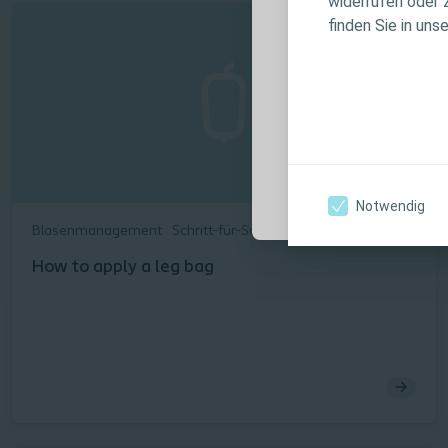
widerrufen oder 
Produktinforma
finden Sie in uns
Anwendungshin
Warnhinweisen, 
Verwendung sorg
Ich bin eine medi
Notwendig
Blasenmanagement
Schritt-für-Schritt Anleitung
How to apply a leg bag