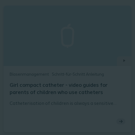
Blasenmanagement
Schritt-für-Schritt Anleitung
Girl compact catheter - video guides for
parents of children who use catheters
Catheterisation of children is always a sensitive
matter. Use the guides here as inspiration to help you
introduce your child to the process, and to teach
them how to catheterise.