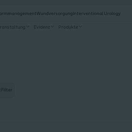
armmanagement
Wundversorgung
Interventional Urology
eranstaltung
Evidenz
Produkte
Filter