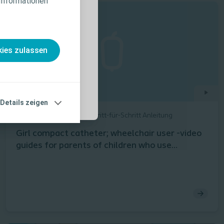
 Informationen
nahmen und
, die vor der
ies zulassen
Details zeigen
Blasenmanagement
Schritt-für-Schritt Anleitung
Girl compact catheter; wheelchair user -video
guides for parents of children who use
catheters