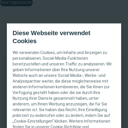
Hier registieren
Diese Webseite verwendet
Bist du schon bei HEAL registriert?
Cookies
Jetzt hier einloggen
Wir verwenden Cookies, um Inhalte und Anzeigen zu
personalisieren, Social-Media-Funktionen
bereitzustellen und unseren Traffic zu analysieren. Wir
WICHTIGER HINWEIS
geben Informationen über Ihre Nutzung unserer
Website auch an unsere Social-Media-, Werbe- und
Hinweise zur Nutzung von HEAL
Diese Website richtet sich nur an medizinisches
Analysepartner weiter, die diese möglicherweise mit
anderen Informationen kombinieren, die Sie ihnen zur
Fachpersonal. Der Inhalt der Website ist für
Verfügung gestellt haben oder die sie durch Ihre
Die Einzelnutzung von HEAL-Lerninhalten kostet 75 EUR inkl.
fachliche Informations- und Fortbildungszwecke
Nutzung ihrer Dienste gesammelt haben, unter
MwST. für die Nutzungsdauer von 12 Monaten.
bestimmt. Coloplast bietet keinen individuellen
anderem, um Ihnen Werbung anzuzeigen, die für Sie
medizinischen Rat. Die Verantwortung für die
Das Nutzungsrecht umfasst alle im HEAL-Lernangebot
relevanter ist. Sie haben das Recht, Ihre Einwilligung
individuelle Patientenversorgung liegt beim
enthaltenen Lerneinheiten, inklusive Abschlusstests.
jederzeit zu widerrufen oder zu ändern, indem Sie auf
„Cookie-Einstellungen“ klicken. Weitere Informationen
medizinischen Fachpersonal. Detaillierte
Die Bezahlung ist ausschließlich auf Rechnung möglich.
finden Sie in unserer Cookie-Richtlinie und