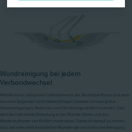
Wundreinigung bei jedem
Verbandwechsel
Mithilfe eines adäquaten Debridements der Wundoberfläche und dem
darunter liegenden nicht lebensfähigen Gewebe können grobe
Verunreinigungen, Nekrosen und Fibrinbeläge entfernt werden. Dies
wird die mikrobielle Belastung in der Wunde stören und das
Wiederauftreten von Biofilm minimieren. Dabei ist darauf zu achten,
dass bei mikrobiell besiedelten Wunden die mechanische Reinigung