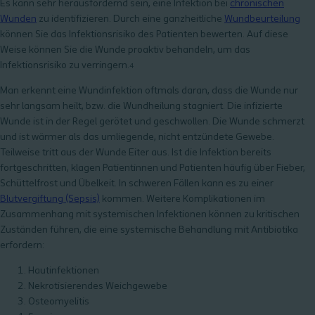
Es kann sehr herausfordernd sein, eine Infektion bei
chronischen
Wunden
zu identifizieren. Durch eine ganzheitliche
Wundbeurteilung
können Sie das Infektionsrisiko des Patienten bewerten. Auf diese
Weise können Sie die Wunde proaktiv behandeln, um das
Infektionsrisiko zu verringern.
4
Man erkennt eine Wundinfektion oftmals daran, dass die Wunde nur
sehr langsam heilt, bzw. die Wundheilung stagniert. Die infizierte
Wunde ist in der Regel gerötet und geschwollen. Die Wunde schmerzt
und ist wärmer als das umliegende, nicht entzündete Gewebe.
Teilweise tritt aus der Wunde Eiter aus. Ist die Infektion bereits
fortgeschritten, klagen Patientinnen und Patienten häufig über Fieber,
Schüttelfrost und Übelkeit. In schweren Fällen kann es zu einer
Blutvergiftung (Sepsis)
kommen. Weitere Komplikationen im
Zusammenhang mit systemischen Infektionen können zu kritischen
Zuständen führen, die eine systemische Behandlung mit Antibiotika
erfordern:
Hautinfektionen
Nekrotisierendes Weichgewebe
Osteomyelitis