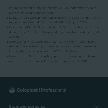
International Wound Infection Institute (IWII) Wound infection in clinical
practice. Wounds International 2016.
Keast, David & Swanson, Terry. White paper – A practical summary for the
management of wound infections and biofilm, Coloplast 2020
Bspw. können Biatain Silicone und Biatain Superabsorber nach Ermessen
des Arztes bei Patienten mit lokaler oder systemischer Infektion eingesetzt
werden.
Swanson, Terry. Keast, David. Bain, Kimberly & Mark. Preventing and
treating infection in wounds: translating evidence and recommendations
into practice. Wounds International 2020. Vol 11, issue 4
Dowsett et al. (2020). Closing the gap between the evidence and clinical
practice – a consensus report on exudate management (11(3))
Stomaversorgung