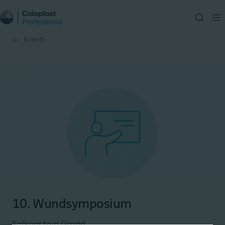
Events
10. Wundsymposium
Falkenstein Grand