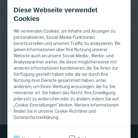
Diese Webseite verwendet
Cookies
Wir verwenden Cookies, um Inhalte und Anzeigen zu
personalisieren, Social-Media-Funktionen
bereitzustellen und unseren Traffic zu analysieren. Wir
WICHTIGER HINWEIS
geben Informationen über Ihre Nutzung unserer
16. Oktober 2025
Website auch an unsere Social-Media-, Werbe- und
Diese Website richtet sich nur an medizinisches
Analysepartner weiter, die diese möglicherweise mit
anderen Informationen kombinieren, die Sie ihnen zur
Fachpersonal. Der Inhalt der Website ist für
Falkenstein Grand,
Wundversorgung
Verfügung gestellt haben oder die sie durch Ihre
fachliche Informations- und Fortbildungszwecke
Debusweg 6-18, 61462
Präsenz-Veranstaltung
Nutzung ihrer Dienste gesammelt haben, unter
bestimmt. Coloplast bietet keinen individuellen
Königstein/Falkenstein
anderem, um Ihnen Werbung anzuzeigen, die für Sie
medizinischen Rat. Die Verantwortung für die
relevanter ist. Sie haben das Recht, Ihre Einwilligung
Veranstaltungspreis
individuelle Patientenversorgung liegt beim
jederzeit zu widerrufen oder zu ändern, indem Sie auf
„Cookie-Einstellungen“ klicken. Weitere Informationen
medizinischen Fachpersonal. Detaillierte
finden Sie in unserer Cookie-Richtlinie und
Produktinformationen zu den vorgestellten
Datenschutzerklärung.
Produkten, einschließlich Anwendungshinweise,
Kontraindikationen, Wirkungen,
Vorsichtsmaßnahmen und Warnhinweisen,