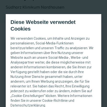
Südharz Klinikum Nordhausen
Diese Webseite verwendet
Cookies
Wir verwenden Cookies, um Inhalte und Anzeigen zu
personalisieren, Social-Media-Funktionen
bereitzustellen und unseren Traffic zu analysieren. Wir
WICHTIGER HINWEIS
21. November 2025
geben Informationen über Ihre Nutzung unserer
Website auch an unsere Social-Media-, Werbe- und
21.11.2025 von 12:00-
Wundversorgung
Diese Website richtet sich nur an medizinisches
Analysepartner weiter, die diese möglicherweise mit
18:00 Uhr
anderen Informationen kombinieren, die Sie ihnen zur
Fachpersonal. Der Inhalt der Website ist für
Präsenz-Veranstaltung
Verfügung gestellt haben oder die sie durch Ihre
fachliche Informations- und Fortbildungszwecke
Südharz Klinikum
Nutzung ihrer Dienste gesammelt haben, unter
bestimmt. Coloplast bietet keinen individuellen
Nordhausen, Dr.-Robert-
anderem, um Ihnen Werbung anzuzeigen, die für Sie
medizinischen Rat. Die Verantwortung für die
Koch-Straße 39, 99734
relevanter ist. Sie haben das Recht, Ihre Einwilligung
individuelle Patientenversorgung liegt beim
jederzeit zu widerrufen oder zu ändern, indem Sie auf
Nordhausen
„Cookie-Einstellungen“ klicken. Weitere Informationen
medizinischen Fachpersonal. Detaillierte
Veranstaltungspreis
finden Sie in unserer Cookie-Richtlinie und
Produktinformationen zu den vorgestellten
Datenschutzerklärung.