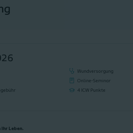
ng
026
Wundversorgung
Online-Seminar
egebühr
4 ICW Punkte
 Ihr Leben.