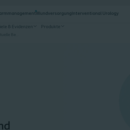
armmanagement
Wundversorgung
Interventional Urology
iele & Evidenzen
Produkte
Ulcus Cruris: Ursachen, aktuelle Behandlungskonzepte und optimale Wundversorgung
nd