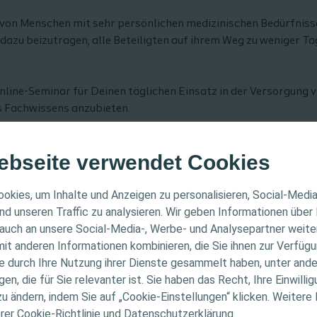
n von Menschen mit sehr persönlichen medizinischen Bedürfnisse
azu beizutragen, alle Beteiligten auf ihrem Weg zu weniger T
 Online-Seminar für Deinen täglichen Einsatz in der Versorgung
s Fachwissens anzubieten.
ebseite verwendet Cookies
kationen von Ulcus cruris venosum, arteriosum und arterio-venö
ER HINWEIS
okies, um Inhalte und Anzeigen zu personalisieren, Social-Medi
Versorgung/Wundversorgung
nd unseren Traffic zu analysieren. Wir geben Informationen über
auch an unsere Social-Media-, Werbe- und Analysepartner weiter
ichtet sich nur an medizinisches Fachpersonal. Der Inhal
it anderen Informationen kombinieren, die Sie ihnen zur Verfügu
che Informations- und Fortbildungszwecke bestimmt. Colo
ie durch Ihre Nutzung ihrer Dienste gesammelt haben, unter and
ellen medizinischen Rat. Die Verantwortung für die indiv
n, die für Sie relevanter ist. Sie haben das Recht, Ihre Einwillig
Pflegefachkräfte, med. Fachangestellte mit Praxisschwerpun
gung liegt beim medizinischen Fachpersonal. Detaillier
zu ändern, indem Sie auf „Cookie-Einstellungen“ klicken. Weitere
tionen zu den vorgestellten Produkten, einschließlich
erer Cookie-Richtlinie und Datenschutzerklärung.