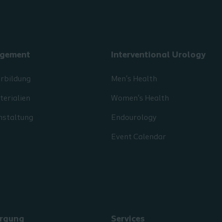
gement
Interventional Urology
erbildung
Men's Health
erialien
Women's Health
nstaltung
Endourology
Event Calendar
rgung
Services