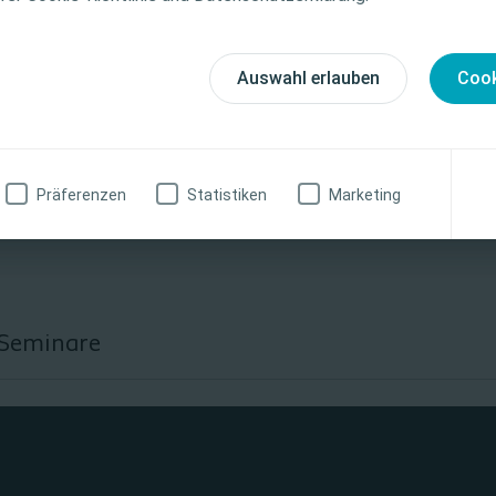
weise, Kontraindikationen, Wirkungen, Vorsichtsmaß
finden Sie in der Gebrauchsanweisung (IFU) des Produkts
fältig zu lesen ist.
Auswahl erlauben
Cook
zinische Fachkraft
Ich bin keine medizinische Fachkraft
Präferenzen
Statistiken
Marketing
-Seminare