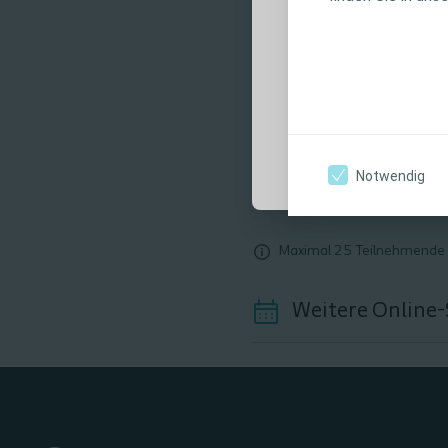
Anwendungshin
Warnhinweisen, 
Verwendung sorg
Ich bin eine medi
Notwendig
Maximal 25 Teilnehmende
Weitere Online