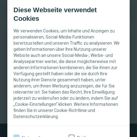
Diese Webseite verwendet
Cookies
Wir verwenden Cookies, um Inhalte und Anzeigen zu
personalisieren, Social-Media-Funktionen
bereitzustellen und unseren Traffic zu analysieren. Wir
WICHTIGER HINWEIS
geben Informationen über Ihre Nutzung unserer
29. Oktober 2025
Website auch an unsere Social-Media-, Werbe- und
Diese Website richtet sich nur an medizinisches
Analysepartner weiter, die diese möglicherweise mit
anderen Informationen kombinieren, die Sie ihnen zur
Fachpersonal. Der Inhalt der Website ist für
RheinMain Congress
Wundversorgung
Verfügung gestellt haben oder die sie durch Ihre
fachliche Informations- und Fortbildungszwecke
Center, Friedrich-Ebert-
Präsenz-Veranstaltung
Nutzung ihrer Dienste gesammelt haben, unter
bestimmt. Coloplast bietet keinen individuellen
Allee 1, 65185 Wiesbaden
anderem, um Ihnen Werbung anzuzeigen, die für Sie
medizinischen Rat. Die Verantwortung für die
relevanter ist. Sie haben das Recht, Ihre Einwilligung
Veranstaltungspreis
individuelle Patientenversorgung liegt beim
jederzeit zu widerrufen oder zu ändern, indem Sie auf
„Cookie-Einstellungen“ klicken. Weitere Informationen
medizinischen Fachpersonal. Detaillierte
finden Sie in unserer Cookie-Richtlinie und
Produktinformationen zu den vorgestellten
Datenschutzerklärung.
Produkten, einschließlich Anwendungshinweise,
Kontraindikationen, Wirkungen,
Vorsichtsmaßnahmen und Warnhinweisen,