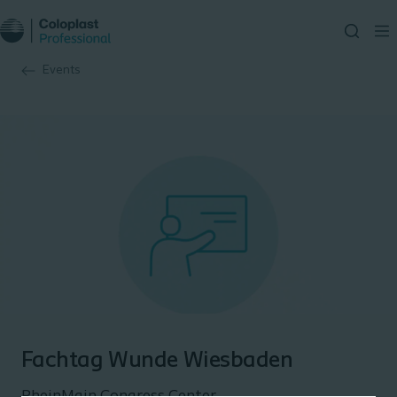
Events
Fachtag Wunde Wiesbaden
RheinMain Congress Center