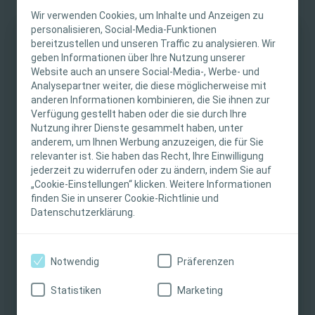
Blutgefäße, z. B. an den Augen (Retinopathie), Nieren
Wir verwenden Cookies, um Inhalte und Anzeigen zu
(Nephropathie) und Nerven (periphere- und vegetative
personalisieren, Social-Media-Funktionen
bereitzustellen und unseren Traffic zu analysieren. Wir
diabetische Neuropathie), aber auch große Arterien, wie
WICHTIGER HINWEIS
geben Informationen über Ihre Nutzung unserer
etwa im Gehirn, Herzen und in den Beinen.
Website auch an unsere Social-Media-, Werbe- und
Diese Website richtet sich nur an medizinisches
Analysepartner weiter, die diese möglicherweise mit
Die Hauptgründe für ein Diabetisches Fußsyndrom sind
anderen Informationen kombinieren, die Sie ihnen zur
Fachpersonal. Der Inhalt der Website ist für
Nervenschädigungen aufgrund eines erhöhten
Verfügung gestellt haben oder die sie durch Ihre
fachliche Informations- und Fortbildungszwecke
Blutzuckerspiegels (Neuropathie) und eine schlechte
Nutzung ihrer Dienste gesammelt haben, unter
bestimmt. Coloplast bietet keinen individuellen
Blutversorgung (Ischämie).
anderem, um Ihnen Werbung anzuzeigen, die für Sie
medizinischen Rat. Die Verantwortung für die
relevanter ist. Sie haben das Recht, Ihre Einwilligung
Du bist
medizinische Fachkraft
und möchtest Dich
individuelle Patientenversorgung liegt beim
jederzeit zu widerrufen oder zu ändern, indem Sie auf
„Cookie-Einstellungen“ klicken. Weitere Informationen
selbst durch ein
kostenfreies Muster
von unseren
medizinischen Fachpersonal. Detaillierte
finden Sie in unserer Cookie-Richtlinie und
Produkten überzeugen?
Produktinformationen zu den vorgestellten
Datenschutzerklärung.
Dann bestelle hier gleich Dein Musterpaket in
Produkten, einschließlich Anwendungshinweise,
unserem Produktkatalog!
Kontraindikationen, Wirkungen,
Vorsichtsmaßnahmen und Warnhinweisen,
Notwendig
Präferenzen
PS: Kennst Du schon unseren
Newsletter
? Melde Dich
finden Sie in der Gebrauchsanweisung (IFU) des
jetzt an und wir halten Dich auf dem Laufenden mit
Produkts, die vor der Verwendung sorgfältig zu
Statistiken
Marketing
Wissenswertem rund um das Thema Wundversorgung.
lesen ist.
Jetzt anmelden!