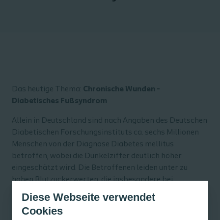
Das heutige Thema:
Chronische Wunden -
Diabetisches Fußsyndrom
Allein in Deutschland sind nach Angaben des Deutschen
Diabetischen Forschungsinstituts ca. sechs Millionen
Menschen von der Diagnose Diabetes mellitus
betroffen, wobei die Dunkelziffer deutlich höher
eingeschätzt wird. Die Betroffenen leiden unter zu
hohen Blutzuckerwerten, die insbesondere bei
schlechter Blutzuckereinstellung langfristig schwere
Diese Webseite verwendet
Komplikationen mit sich bringen können. Dauerhaft
Cookies
erhöhte Blutzuckerwerte schädigen kleinste