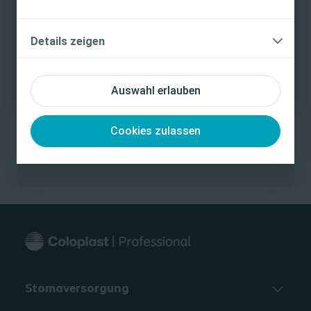
lesen ist.
Wissenswertem rund um das Thema Wundversorgung.
Jetzt anmelden!
Ich bin eine medizinische Fachkraft
Details zeigen
Ich bin keine medizinische Fachkraft
Auswahl erlauben
00:00
24:17
Cookies zulassen
Stomaversorgung