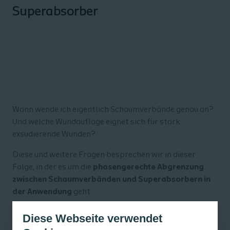
Superabsorber
Wann wende ich eigentlich Schaumverbände genau an?
Und welche Wundauflage eignet sich für stark
exsudierende Wunden?
Diese und weitere Fragen besprechen wir in dieser
Folge, in der es um die
phasengerechte Abgrenzung
zwischen Schaumverbänden und Superabsorbern in
der Anwendung
geht.
Für wenig bis mittel exsudierende Wunden: Der
Diese Webseite verwendet
Schaumverband
Biatain® Silicone
kombiniert die