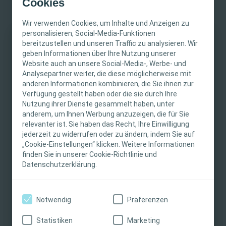
Cookies
bewährte 3DFit® Technologie des Biatain® Schaums
mit einem zusätzlichen Superabsorber-Depot und einer
Wir verwenden Cookies, um Inhalte und Anzeigen zu
sanften Silikonhaftung.
Passt. Einfach. Perfekt.
personalisieren, Social-Media-Funktionen
bereitzustellen und unseren Traffic zu analysieren. Wir
WICHTIGER HINWEIS
Für sehr stark exsudierende Wunden:
Biatain®
geben Informationen über Ihre Nutzung unserer
Website auch an unsere Social-Media-, Werbe- und
Superabsorber
ist ein weicher, nicht-haftender
Diese Website richtet sich nur an medizinisches
Analysepartner weiter, die diese möglicherweise mit
Wundverband, der sehr große Mengen Exsudat
anderen Informationen kombinieren, die Sie ihnen zur
Fachpersonal. Der Inhalt der Website ist für
aufnehmen kann. Gleichzeitig schützt er die
Verfügung gestellt haben oder die sie durch Ihre
fachliche Informations- und Fortbildungszwecke
Wundränder und die empfindliche wundumgebende
Nutzung ihrer Dienste gesammelt haben, unter
bestimmt. Coloplast bietet keinen individuellen
Haut vor Mazeration.
Absorbiert, schützt und hält
anderem, um Ihnen Werbung anzuzeigen, die für Sie
medizinischen Rat. Die Verantwortung für die
relevanter ist. Sie haben das Recht, Ihre Einwilligung
Exsudat sicher zurück!
individuelle Patientenversorgung liegt beim
jederzeit zu widerrufen oder zu ändern, indem Sie auf
„Cookie-Einstellungen“ klicken. Weitere Informationen
Aufgepasst: Du bist
medizinische Fachkraft
und
medizinischen Fachpersonal. Detaillierte
finden Sie in unserer Cookie-Richtlinie und
möchtest Dich selbst durch ein
kostenfreies
Produktinformationen zu den vorgestellten
Datenschutzerklärung.
Muster
von unseren Produkten überzeugen?
Produkten, einschließlich Anwendungshinweise,
Dann bestelle hier gleich Dein Musterpaket in
Kontraindikationen, Wirkungen,
unserem Produktkatalog!
Vorsichtsmaßnahmen und Warnhinweisen,
Notwendig
Präferenzen
finden Sie in der Gebrauchsanweisung (IFU) des
PS: Kennst Du schon unseren
Newsletter
? Melde Dich
Produkts, die vor der Verwendung sorgfältig zu
Statistiken
Marketing
jetzt an und wir halten Dich auf dem Laufenden mit