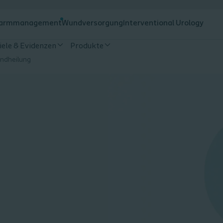
armmanagement
Wundversorgung
Interventional Urology
iele & Evidenzen
Produkte
undheilung