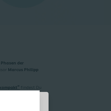
a
Phasen der
isor
Marcus Philipp
 kompakt"
findest Du
ast® Professional Konto