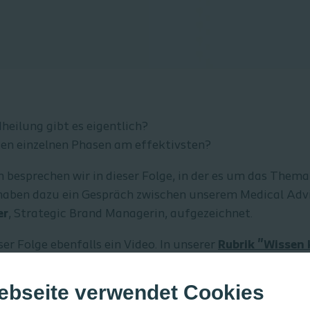
eilung gibt es eigentlich?
 den einzelnen Phasen am effektivsten?
n besprechen wir in dieser Folge, in der es um das Them
haben dazu ein Gespräch zwischen unserem Medical Adv
er
, Strategic Brand Managerin, aufgezeichnet.
ser Folge ebenfalls ein Video. In unserer
Rubrik "Wissen
bildungsvideos. Aufgepasst: Mit dem kostenlosen Colopl
 voller Länge ansehen!
ebseite verwendet Cookies