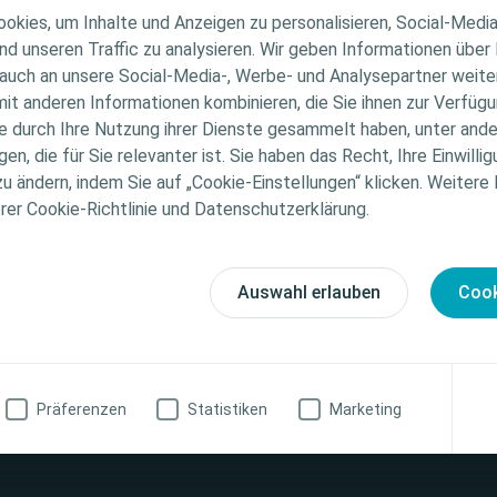
chkraft
und möchtest Dich selbst durch ein
kostenfrei
ER HINWEIS
okies, um Inhalte und Anzeigen zu personalisieren, Social-Medi
 Dann findest Du
hier
unsere Produktvorteilsseiten, wo 
nd unseren Traffic zu analysieren. Wir geben Informationen über
bzw. auch Produktmuster anfragen kannst.
auch an unsere Social-Media-, Werbe- und Analysepartner weiter
ichtet sich nur an medizinisches Fachpersonal. Der Inhal
it anderen Informationen kombinieren, die Sie ihnen zur Verfügu
che Informations- und Fortbildungszwecke bestimmt. Colo
seren
Newsletter
? Melde Dich jetzt an und wir halten D
ie durch Ihre Nutzung ihrer Dienste gesammelt haben, unter and
ellen medizinischen Rat. Die Verantwortung für die indiv
d um das Thema Wundversorgung.
n, die für Sie relevanter ist. Sie haben das Recht, Ihre Einwillig
gung liegt beim medizinischen Fachpersonal. Detaillier
zu ändern, indem Sie auf „Cookie-Einstellungen“ klicken. Weitere
tionen zu den vorgestellten Produkten, einschließlich
erer Cookie-Richtlinie und Datenschutzerklärung.
weise, Kontraindikationen, Wirkungen, Vorsichtsmaß
finden Sie in der Gebrauchsanweisung (IFU) des Produkts
fältig zu lesen ist.
Auswahl erlauben
Cook
zinische Fachkraft
Ich bin keine medizinische Fachkraft
Präferenzen
Statistiken
Marketing