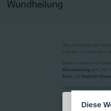
Wundheilung
Welche Phasen der Wundh
Und wie versorge ich in
Diese und weitere Frage
Wundheilung
geht. Wir 
Moll
und
Majbritt Kling
Zusätzlich gibt es zu die
dieses und weitere Fort
kannst Du alle Videos in
Diese W