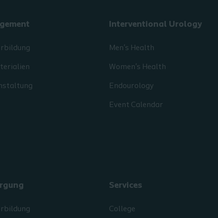
gement
Interventional Urology
erbildung
Men's Health
erialien
Women's Health
nstaltung
Endourology
Event Calendar
rgung
Services
erbildung
College