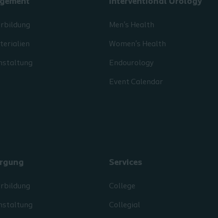
gement
Interventional Urology
erbildung
Men's Health
erialien
Women's Health
nstaltung
Endourology
Event Calendar
rgung
Services
erbildung
College
nstaltung
Collegial