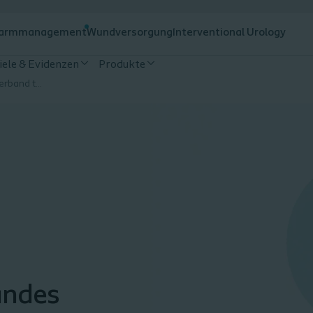
armmanagement
Wundversorgung
Interventional Urology
iele & Evidenzen
Produkte
Tipps verwendung wundverband teil 1
andes