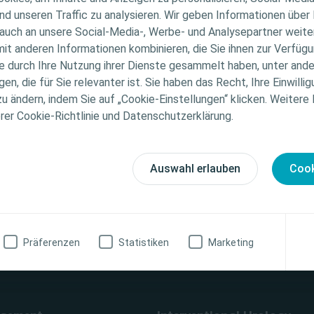
nd unseren Traffic zu analysieren. Wir geben Informationen über
auch an unsere Social-Media-, Werbe- und Analysepartner weiter
ichtet sich nur an medizinisches Fachpersonal. Der Inhal
it anderen Informationen kombinieren, die Sie ihnen zur Verfügu
che Informations- und Fortbildungszwecke bestimmt. Colo
ie durch Ihre Nutzung ihrer Dienste gesammelt haben, unter and
ellen medizinischen Rat. Die Verantwortung für die indiv
n, die für Sie relevanter ist. Sie haben das Recht, Ihre Einwillig
gung liegt beim medizinischen Fachpersonal. Detaillier
zu ändern, indem Sie auf „Cookie-Einstellungen“ klicken. Weitere
tionen zu den vorgestellten Produkten, einschließlich
erer Cookie-Richtlinie und Datenschutzerklärung.
weise, Kontraindikationen, Wirkungen, Vorsichtsmaß
g eines Verbandes
finden Sie in der Gebrauchsanweisung (IFU) des Produkts
fältig zu lesen ist.
Auswahl erlauben
Cook
zinische Fachkraft
Ich bin keine medizinische Fachkraft
Präferenzen
Statistiken
Marketing