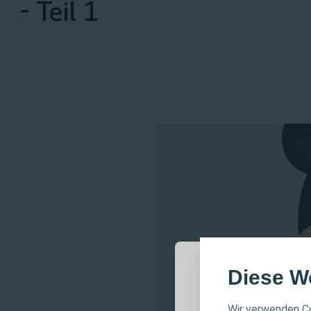
- Teil 1
Diese W
WICHTIG
Wir verwenden Co