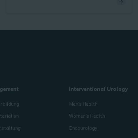
testen.
gement
Interventional Urology
erbildung
Men's Health
erialien
Women's Health
nstaltung
Endourology