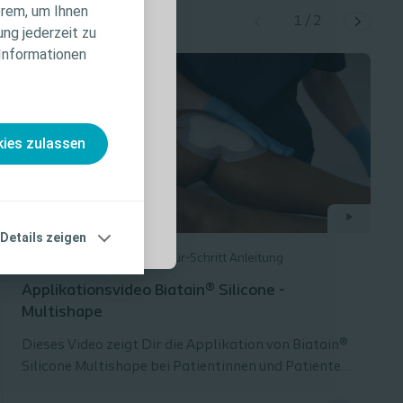
erem, um Ihnen
iduelle
1
/
2
ung jederzeit zu
te
 Informationen
nahmen und
, die vor der
ies zulassen
Details zeigen
Wundversorgung
Schritt-für-Schritt Anleitung
Applikationsvideo Biatain® Silicone -
Multishape
Dieses Video zeigt Dir die Applikation von Biatain®
Silicone Multishape bei Patientinnen und Patienten.
Jetzt kostenlos Muster bestellen und testen.