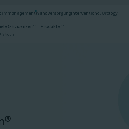
armmanagement
Wundversorgung
Interventional Urology
iele & Evidenzen
Produkte
Applikationsvideo Biatain® Silicone Sakrum - Klein
in®