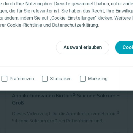
ie durch Ihre Nutzung ihrer Dienste gesammelt haben, unter and
ellen medizinischen Rat. Die Verantwortung für die indiv
n, die für Sie relevanter ist. Sie haben das Recht, Ihre Einwillig
gung liegt beim medizinischen Fachpersonal. Detaillier
zu ändern, indem Sie auf „Cookie-Einstellungen“ klicken. Weitere
tionen zu den vorgestellten Produkten, einschließlich
erer Cookie-Richtlinie und Datenschutzerklärung.
weise, Kontraindikationen, Wirkungen, Vorsichtsmaß
finden Sie in der Gebrauchsanweisung (IFU) des Produkts
fältig zu lesen ist.
Auswahl erlauben
Cook
zinische Fachkraft
Ich bin keine medizinische Fachkraft
Präferenzen
Statistiken
Marketing
Wundversorgung
Schritt-für-Schritt Anleitung
Applikationsvideo Biatain® Silicone Sakrum –
Groß
Dieses Video zeigt Dir die Applikation von Biatain®
Silicone Sakrum groß bei Patientinnen und
Patienten. Jetzt kostenlos Muster bestellen und