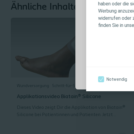
haben oder die s
Ähnliche Inhalte
keinen individu
Werbung anzuzeige
Patientenversor
widerrufen oder 
Produktinforma
finden Sie in uns
Anwendungshin
Warnhinweisen, 
Verwendung sorg
Ich bin eine medi
Notwendig
Wundversorgung
Schritt-für-Schritt Anleitung
Applikationsvideo Biatain® Silicone
Dieses Video zeigt Dir die Applikation von Biatain®
Silicone bei Patientinnen und Patienten. Jetzt
kostenlos Muster bestellen und testen.