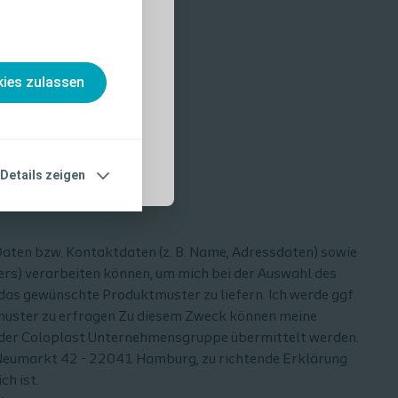
nahmen und
, die vor der
ies zulassen
Details zeigen
Daten bzw. Kontaktdaten (z. B. Name, Adressdaten) sowie
ers) verarbeiten können, um mich bei der Auswahl des
das gewünschte Produktmuster zu liefern. Ich werde ggf.
muster zu erfragen Zu diesem Zweck können meine
r der Coloplast Unternehmensgruppe übermittelt werden.
Am Neumarkt 42 - 22041 Hamburg, zu richtende Erklärung
ch ist.