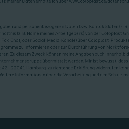
utz meiner Daten erhalte ich über www.coloplast.de/datenschu
ngaben und personenbezogenen Daten bzw. Kontaktdaten (z. B.
hältnis (z. B. Name meines Arbeitgebers) von der Coloplast G
, Fax, Chat, oder Social-Media-Kanäle) über Coloplast-Produkt
rogramme zu informieren oder zur Durchführung von Marktfors
ieren. Zu diesem Zweck können meine Angaben auch innerhalb 
nternehmensgruppe übermittelt werden. Mir ist bewusst, dass i
 42 - 22041 Hamburg, zu richtende Erklärung widerrufen kann
. Weitere Informationen über die Verarbeitung und den Schutz m