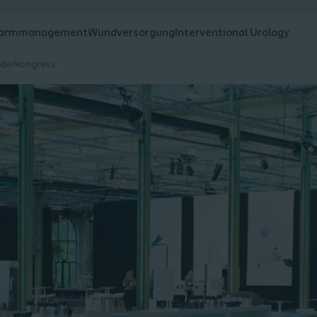
armmanagement
Wundversorgung
Interventional Urology
nderkongress