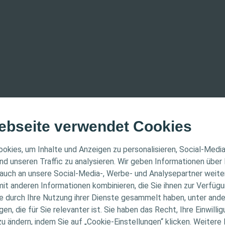
ebseite verwendet Cookies
ER HINWEIS
okies, um Inhalte und Anzeigen zu personalisieren, Social-Medi
nd unseren Traffic zu analysieren. Wir geben Informationen über
auch an unsere Social-Media-, Werbe- und Analysepartner weiter
ichtet sich nur an medizinisches Fachpersonal. Der Inhal
it anderen Informationen kombinieren, die Sie ihnen zur Verfügu
che Informations- und Fortbildungszwecke bestimmt. Colo
ie durch Ihre Nutzung ihrer Dienste gesammelt haben, unter and
ellen medizinischen Rat. Die Verantwortung für die indiv
n, die für Sie relevanter ist. Sie haben das Recht, Ihre Einwillig
gung liegt beim medizinischen Fachpersonal. Detaillier
zu ändern, indem Sie auf „Cookie-Einstellungen“ klicken. Weitere