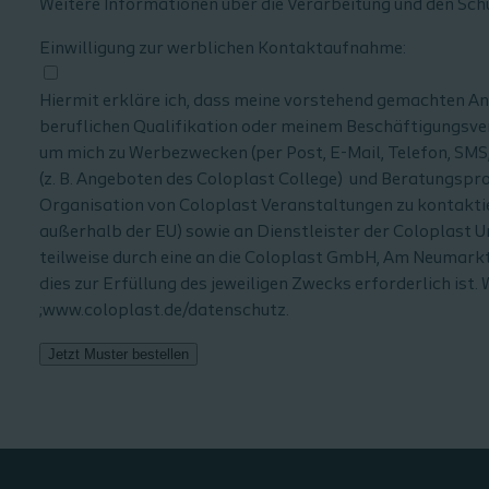
Weitere Informationen über die Verarbeitung und den Sch
Einwilligung zur werblichen Kontaktaufnahme:
Hiermit erkläre ich, dass meine vorstehend gemachten A
beruflichen Qualifikation oder meinem Beschäftigungsver
um mich zu Werbezwecken (per Post, E-Mail, Telefon, SMS
(z. B. Angeboten des Coloplast College) und Beratungsp
Organisation von Coloplast Veranstaltungen zu kontakt
außerhalb der EU) sowie an Dienstleister der Coloplast U
teilweise durch eine an die Coloplast GmbH, Am Neumarkt
dies zur Erfüllung des jeweiligen Zwecks erforderlich ist
;www.coloplast.de/datenschutz.
Jetzt Muster bestellen
Additional
notes