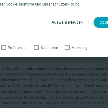
tionen zu den vorgestellten Produkten, einschließlich
erer Cookie-Richtlinie und Datenschutzerklärung.
weise, Kontraindikationen, Wirkungen, Vorsichtsmaß
finden Sie in der Gebrauchsanweisung (IFU) des Produkts
fältig zu lesen ist.
Auswahl erlauben
Cook
zinische Fachkraft
Ich bin keine medizinische Fachkraft
Präferenzen
Statistiken
Marketing
n von Coloplast handeln, meine Angaben und personenbezogenen 
meinem Beschäftigungsverhältnis (z. B. Name meines Arbeitgeb
ikationsmittel (z.B. E-Mail oder Chat) zu beraten und um mir 
duktmusters zu klären und die Zufriedenheit mit dem Produkt
e (auch in Ländern außerhalb der EU) sowie an Dienstleiste
erzeit ganz oder teilweise durch eine an die Coloplast GmbH, 
nur soweit dies zur Erfüllung des jeweiligen Zwecks erforderli