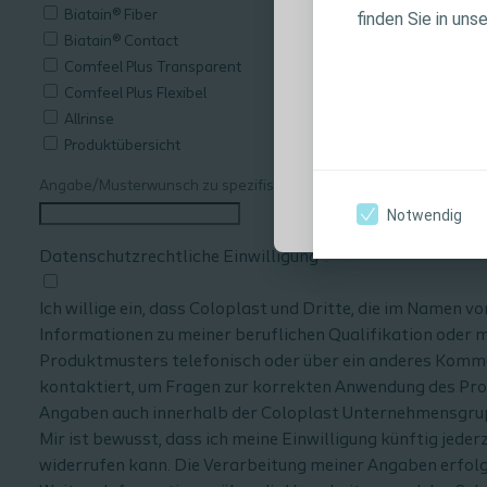
Produktinforma
Biatain® Fiber
finden Sie in uns
Anwendungshin
Biatain® Contact
Warnhinweisen, 
Comfeel Plus Transparent
Verwendung sorg
Comfeel Plus Flexibel
Allrinse
Produktübersicht
Ich bin eine medi
Angabe/Musterwunsch zu spezifischen Fällen
Notwendig
Datenschutzrechtliche Einwilligung*:
Ich willige ein, dass Coloplast und Dritte, die im Name
Informationen zu meiner beruflichen Qualifikation oder 
Produktmusters telefonisch oder über ein anderes Kommun
kontaktiert, um Fragen zur korrekten Anwendung des Pro
Angaben auch innerhalb der Coloplast Unternehmensgrupp
Mir ist bewusst, dass ich meine Einwilligung künftig jed
widerrufen kann. Die Verarbeitung meiner Angaben erfolgt 