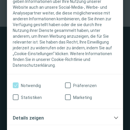
geben Informationen über Ihre Nutzung unserer
Website auch an unsere Social-Media-, Werbe- und
Diese Website richtet sich nur an medizinisches
Analysepartner weiter, die diese möglicherweise mit
anderen Informationen kombinieren, die Sie ihnen zur
Fachpersonal. Der Inhalt der Website ist für
Verfügung gestellt haben oder die sie durch Ihre
fachliche Informations- und Fortbildungszwecke
Nutzung ihrer Dienste gesammelt haben, unter
bestimmt. Coloplast bietet keinen individuellen
anderem, um Ihnen Werbung anzuzeigen, die für Sie
medizinischen Rat. Die Verantwortung für die
relevanter ist. Sie haben das Recht, Ihre Einwilligung
individuelle Patientenversorgung liegt beim
jederzeit zu widerrufen oder zu ändern, indem Sie auf
„Cookie-Einstellungen“ klicken. Weitere Informationen
medizinischen Fachpersonal. Detaillierte
finden Sie in unserer Cookie-Richtlinie und
Produktinformationen zu den vorgestellten
Stomaversorgung
Datenschutzerklärung.
Produkten, einschließlich Anwendungshinweise,
Kontraindikationen, Wirkungen,
Darmmanagement
Vorsichtsmaßnahmen und Warnhinweisen,
Notwendig
Präferenzen
finden Sie in der Gebrauchsanweisung (IFU) des
Produkts, die vor der Verwendung sorgfältig zu
Statistiken
Marketing
Interventional Urology
lesen ist.
Ich bin eine medizinische Fachkraft
Details zeigen
Unternehmen
Ich bin keine medizinische Fachkraft