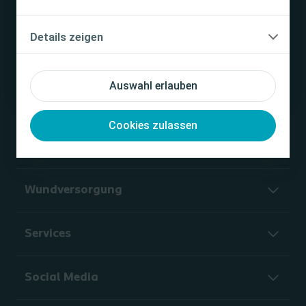
lesen ist.
Darmmanagement
Ich bin eine medizinische Fachkraft
Details zeigen
Ich bin keine medizinische Fachkraft
Interventional Urology
Auswahl erlauben
Unternehmen
Cookies zulassen
Blasenmanagement
Wundversorgung
Services
Social Media