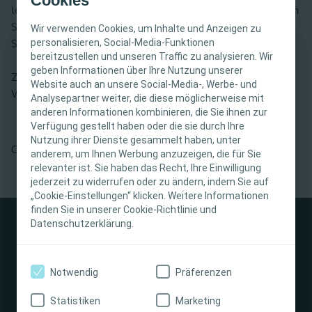
Cookies
lernen können, den Darm zu kontrollieren. Dabei erfahren
Sie auch mehr zur transanalen Irrigation. Die
Wir verwenden Cookies, um Inhalte und Anzeigen zu
personalisieren, Social-Media-Funktionen
Seminarinhalte sind On-Demand jederzeit verfügbar.
bereitzustellen und unseren Traffic zu analysieren. Wir
WICHTIGER HINWEIS
geben Informationen über Ihre Nutzung unserer
Zielgruppe & Zeitaufwand: Pflegefachkräfte mit guten
Website auch an unsere Social-Media-, Werbe- und
Vorkenntnissen im Bereich Bowel Management.
Diese Website richtet sich nur an medizinisches
Analysepartner weiter, die diese möglicherweise mit
anderen Informationen kombinieren, die Sie ihnen zur
Fachpersonal. Der Inhalt der Website ist für
Verfügung gestellt haben oder die sie durch Ihre
fachliche Informations- und Fortbildungszwecke
Nutzung ihrer Dienste gesammelt haben, unter
bestimmt. Coloplast bietet keinen individuellen
Ca. 120 Minuten
anderem, um Ihnen Werbung anzuzeigen, die für Sie
medizinischen Rat. Die Verantwortung für die
relevanter ist. Sie haben das Recht, Ihre Einwilligung
individuelle Patientenversorgung liegt beim
jederzeit zu widerrufen oder zu ändern, indem Sie auf
„Cookie-Einstellungen“ klicken. Weitere Informationen
medizinischen Fachpersonal. Detaillierte
finden Sie in unserer Cookie-Richtlinie und
Produktinformationen zu den vorgestellten
Datenschutzerklärung.
Produkten, einschließlich Anwendungshinweise,
Kontraindikationen, Wirkungen,
Vorsichtsmaßnahmen und Warnhinweisen,
Notwendig
Präferenzen
finden Sie in der Gebrauchsanweisung (IFU) des
Stomaversorgung
Produkts, die vor der Verwendung sorgfältig zu
Statistiken
Marketing