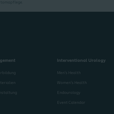
Stomapflege.
gement
Interventional Urology
erbildung
Men's Health
erialien
Women's Health
nstaltung
Endourology
Event Calendar