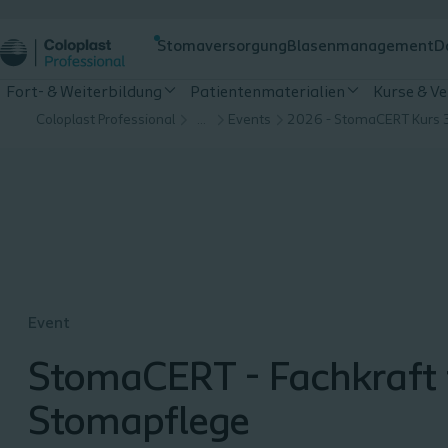
Stomaversorgung
Blasenmanagement
D
Fort- & Weiterbildung
Patientenmaterialien
Kurse & V
Coloplast Professional
…
Events
2026 - StomaCERT Kurs 
Event
StomaCERT - Fachkraft 
Stomapflege