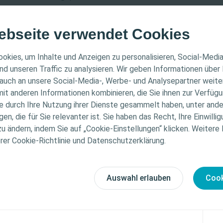
ebseite verwendet Cookies
ER HINWEIS
okies, um Inhalte und Anzeigen zu personalisieren, Social-Medi
nd unseren Traffic zu analysieren. Wir geben Informationen über
auch an unsere Social-Media-, Werbe- und Analysepartner weiter
ichtet sich nur an medizinisches Fachpersonal. Der Inhal
it anderen Informationen kombinieren, die Sie ihnen zur Verfügu
che Informations- und Fortbildungszwecke bestimmt. Colo
ie durch Ihre Nutzung ihrer Dienste gesammelt haben, unter and
ventive, akute, kurative, rehabilitative und palliative Aspekte
ellen medizinischen Rat. Die Verantwortung für die indiv
n, die für Sie relevanter ist. Sie haben das Recht, Ihre Einwillig
tehen dabei die individuellen Möglichkeiten zur Selbstpflege d
gung liegt beim medizinischen Fachpersonal. Detaillier
zu ändern, indem Sie auf „Cookie-Einstellungen“ klicken. Weitere
res Seminars umfasst 120 Unterrichtsstunden und ist in drei Mo
tionen zu den vorgestellten Produkten, einschließlich
erer Cookie-Richtlinie und Datenschutzerklärung.
sen wird durch Kurzvorträge, Impulsreferate, Fallbesprechung
weise, Kontraindikationen, Wirkungen, Vorsichtsmaß
dulen absolvieren Sie als Teilnehmer den 40-stündigen praktisc
finden Sie in der Gebrauchsanweisung (IFU) des Produkts
 Stomapflege. Zum Abschluss des Seminars legen Sie eine schrif
fältig zu lesen ist.
Auswahl erlauben
Cook
 die Sie vor einem Fachgremium präsentieren.
zinische Fachkraft
Ich bin keine medizinische Fachkraft