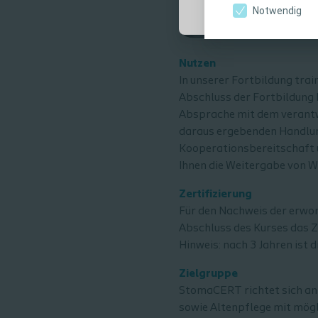
Notwendig
Nutzen
In unserer Fortbildung tra
Abschluss der Fortbildung 
Absprache mit dem verantwo
daraus ergebenden Handlung
Kooperationsbereitschaft u
Ihnen die Weitergabe von W
Zertifizierung
Für den Nachweis der erwor
Abschluss des Kurses das Z
Hinweis: nach 3 Jahren ist 
Zielgruppe
StomaCERT richtet sich an
sowie Altenpflege mit mögl