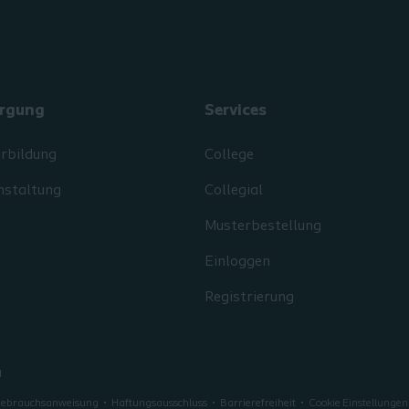
rgung
Services
erbildung
College
nstaltung
Collegial
Musterbestellung
Einloggen
Registrierung
d
 Gebrauchsanweisung
Haftungsausschluss
Barrierefreiheit
Cookie Einstellungen