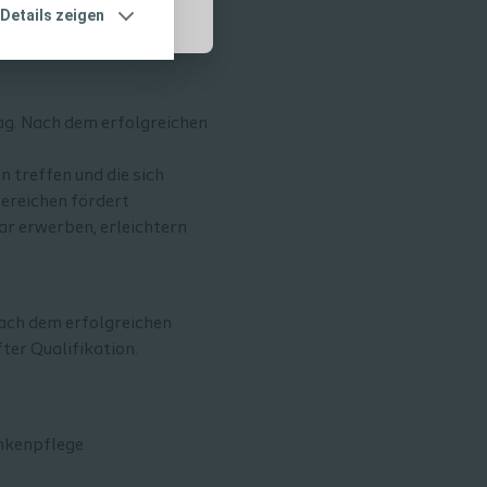
Details zeigen
tag. Nach dem erfolgreichen
 treffen und die sich
Bereichen fördert
ar erwerben, erleichtern
nach dem erfolgreichen
ter Qualifikation.
ankenpflege