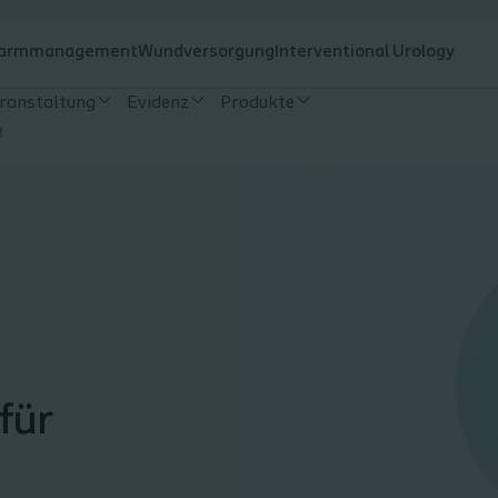
armmanagement
Wundversorgung
Interventional Urology
eranstaltung
Evidenz
Produkte
3
für