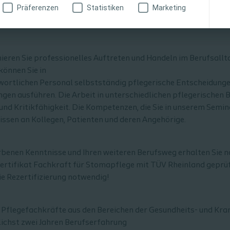
Präferenzen
Statistiken
Marketing
inieren Sie professionelles Auftreten und Handeln im Berufsall
können Sie in
rtlichen Personal selbstständig pflegerische Entscheidungen
en ausführen. Die Arbeit in unterschiedlichen pflegerischen 
nd Kritikfähigkeit. Die Kompetenzen, die Sie in unserem Semin
issen an Kollegen, Patienten und deren Angehörige.
benen Kenntnisse und Ihren weiteren Berufsweg erhalten Sie 
ertifikat Fachkraft für Stomapflege mit TÜV Rheinland geprüf
die Rezertifizierung notwendig!
 Pflegefachkräfte aus den Bereichen der Gesundheits- und Kr
ichst zwei Jahren Berufserfahrung