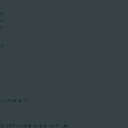
26
26
26
26
urs (3 Module)
Sie 20 Fortbildungspunkte für die