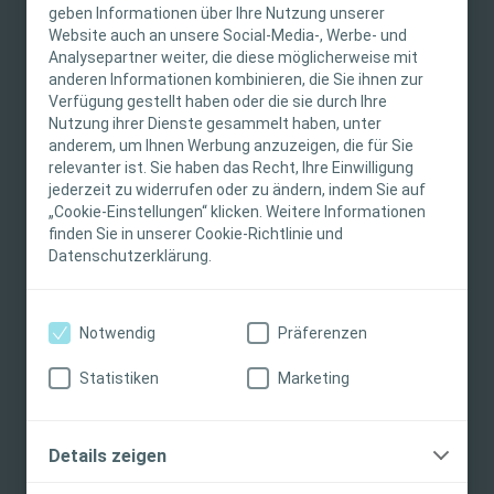
WICHTIGER HINWEIS
geben Informationen über Ihre Nutzung unserer
Website auch an unsere Social-Media-, Werbe- und
Diese Website richtet sich nur an medizinisches
Analysepartner weiter, die diese möglicherweise mit
anderen Informationen kombinieren, die Sie ihnen zur
Fachpersonal. Der Inhalt der Website ist für
Ähnliche Inhalte
Verfügung gestellt haben oder die sie durch Ihre
fachliche Informations- und Fortbildungszwecke
Nutzung ihrer Dienste gesammelt haben, unter
bestimmt. Coloplast bietet keinen individuellen
anderem, um Ihnen Werbung anzuzeigen, die für Sie
medizinischen Rat. Die Verantwortung für die
relevanter ist. Sie haben das Recht, Ihre Einwilligung
individuelle Patientenversorgung liegt beim
jederzeit zu widerrufen oder zu ändern, indem Sie auf
„Cookie-Einstellungen“ klicken. Weitere Informationen
medizinischen Fachpersonal. Detaillierte
finden Sie in unserer Cookie-Richtlinie und
Produktinformationen zu den vorgestellten
Datenschutzerklärung.
Produkten, einschließlich Anwendungshinweise,
Kontraindikationen, Wirkungen,
Vorsichtsmaßnahmen und Warnhinweisen,
Notwendig
Präferenzen
finden Sie in der Gebrauchsanweisung (IFU) des
Produkts, die vor der Verwendung sorgfältig zu
Statistiken
Marketing
Stomaversorgung
EInblick
Blasenm
lesen ist.
Verdauung
Urinen
Ich bin eine medizinische Fachkraft
Details zeigen
Ich bin keine medizinische Fachkraft