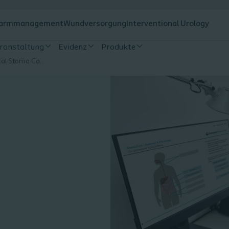
armmanagement
Wundversorgung
Interventional Urology
eranstaltung
Evidenz
Produkte
ENGLISH - Fundamental Stoma Care Module 1: Anatomy & Physiology