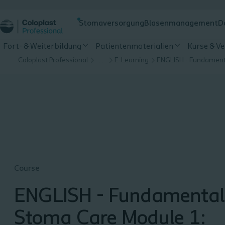
Stomaversorgung
Blasenmanagement
D
Fort- & Weiterbildung
Patientenmaterialien
Kurse & V
Coloplast Professional
…
E-Learning
Course
ENGLISH - Fundamental
Stoma Care Module 1: