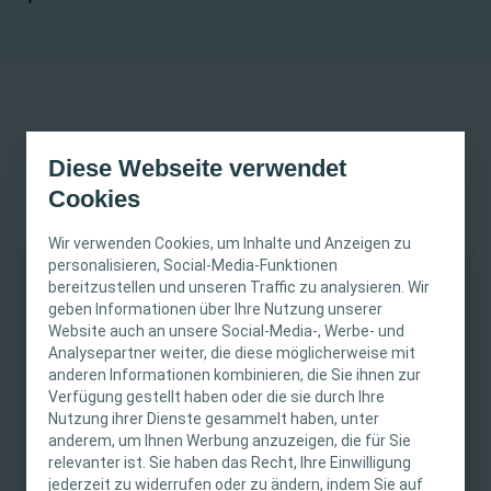
Diese Webseite verwendet
Kursinfo
Cookies
Kurs starten
Wir verwenden Cookies, um Inhalte und Anzeigen zu
personalisieren, Social-Media-Funktionen
bereitzustellen und unseren Traffic zu analysieren. Wir
Kurslänge
Stomaversorgung
WICHTIGER HINWEIS
geben Informationen über Ihre Nutzung unserer
15 min.
E-Learning
Website auch an unsere Social-Media-, Werbe- und
Diese Website richtet sich nur an medizinisches
Analysepartner weiter, die diese möglicherweise mit
anderen Informationen kombinieren, die Sie ihnen zur
Fachpersonal. Der Inhalt der Website ist für
Verfügung gestellt haben oder die sie durch Ihre
fachliche Informations- und Fortbildungszwecke
Nutzung ihrer Dienste gesammelt haben, unter
bestimmt. Coloplast bietet keinen individuellen
anderem, um Ihnen Werbung anzuzeigen, die für Sie
In diesem Modul lernen Sie die Auswirkungen von Hautalterung,
medizinischen Rat. Die Verantwortung für die
relevanter ist. Sie haben das Recht, Ihre Einwilligung
Hautablösungen, Bestrahlung und Verdauungsenzymen auf die
individuelle Patientenversorgung liegt beim
jederzeit zu widerrufen oder zu ändern, indem Sie auf