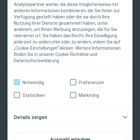
Diese Website richtet sich nur an medizinisches
Analysepartner weiter, die diese möglicherweise mit
DialogStudie
anderen Informationen kombinieren, die Sie ihnen zur
Fachpersonal. Der Inhalt der Website ist für
Verfügung gestellt haben oder die sie durch Ihre
fachliche Informations- und Fortbildungszwecke
Die DialogStudie ist eine weltweite klinische
Nutzung ihrer Dienste gesammelt haben, unter
bestimmt. Coloplast bietet keinen individuellen
Studie zur Dokumentation von
anderem, um Ihnen Werbung anzuzeigen, die für Sie
medizinischen Rat. Die Verantwortung für die
Alltagserfahrungen mit Stomaprodukten von
relevanter ist. Sie haben das Recht, Ihre Einwilligung
individuelle Patientenversorgung liegt beim
jederzeit zu widerrufen oder zu ändern, indem Sie auf
Coloplast. Die Studie konzentriert sich auf
„Cookie-Einstellungen“ klicken. Weitere Informationen
medizinischen Fachpersonal. Detaillierte
Hautprobleme und die damit verbundene
finden Sie in unserer Cookie-Richtlinie und
Produktinformationen zu den vorgestellten
Lebensqualität. Mit über 3.000 Patienten und 500
Datenschutzerklärung.
Produkten, einschließlich Anwendungshinweise,
Pflegekräften, die an der Studie von 2006 bis
Kontraindikationen, Wirkungen,
2010 teilnahmen, ist die DialogStudie die größte
Vorsichtsmaßnahmen und Warnhinweisen,
Studie, die im Bereich der Stomapflege jemals
Notwendig
Präferenzen
finden Sie in der Gebrauchsanweisung (IFU) des
durchgeführt wurde.
Produkts, die vor der Verwendung sorgfältig zu
Statistiken
Marketing
lesen ist.
Die Ergebnisse zeigen, dass viele Stomaträger
unter peristomalen Hautproblemen leiden und
Ich bin eine medizinische Fachkraft
Details zeigen
eine Kombination von evidenzbasierter Pflege
®
Ich bin keine medizinische Fachkraft
und SenSura
Produkten weniger Leckagen,
ungeplante Beutelwechsel und ein sichereres
Auswahl erlauben
Gefühl bedeutet.