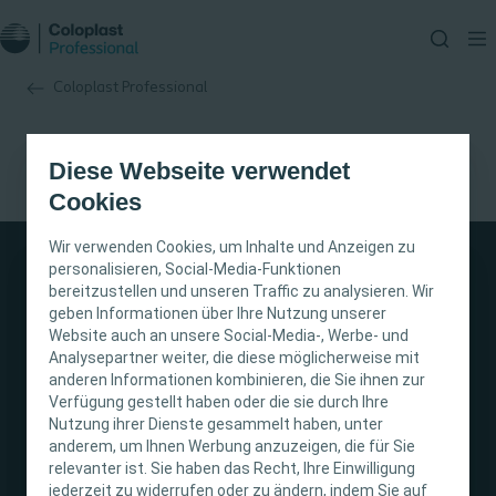
Coloplast Professional
Diese Webseite verwendet
Cookies
Wir verwenden Cookies, um Inhalte und Anzeigen zu
personalisieren, Social-Media-Funktionen
bereitzustellen und unseren Traffic zu analysieren. Wir
WICHTIGER HINWEIS
geben Informationen über Ihre Nutzung unserer
Website auch an unsere Social-Media-, Werbe- und
Diese Website richtet sich nur an medizinisches
Stomaversorgung
Analysepartner weiter, die diese möglicherweise mit
anderen Informationen kombinieren, die Sie ihnen zur
Fachpersonal. Der Inhalt der Website ist für
Verfügung gestellt haben oder die sie durch Ihre
fachliche Informations- und Fortbildungszwecke
Nutzung ihrer Dienste gesammelt haben, unter
Darmmanagement
bestimmt. Coloplast bietet keinen individuellen
anderem, um Ihnen Werbung anzuzeigen, die für Sie
medizinischen Rat. Die Verantwortung für die
relevanter ist. Sie haben das Recht, Ihre Einwilligung
individuelle Patientenversorgung liegt beim
jederzeit zu widerrufen oder zu ändern, indem Sie auf