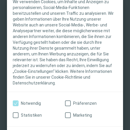
Wir verwenden Cookies, um Inhalte und Anzeigen zu
personalisieren, Social-Media-Funktionen
Shireen Poelstra, Clinical Marketing Manager
bereitzustellen und unseren Traffic zu analysieren. Wir
WICHTIGER HINWEIS
Introduction to Titan® IPPs
geben Informationen über Ihre Nutzung unserer
Website auch an unsere Social-Media-, Werbe- und
Prof. Van Renterghem and Dr. Osmonov​
Diese Website richtet sich nur an medizinisches
Analysepartner weiter, die diese möglicherweise mit
Complex pathology and rare cases
anderen Informationen kombinieren, die Sie ihnen zur
Fachpersonal. Der Inhalt der Website ist für
Verfügung gestellt haben oder die sie durch Ihre
Prof. Van Renterghem and Dr. Osmonov​
fachliche Informations- und Fortbildungszwecke
Nutzung ihrer Dienste gesammelt haben, unter
Semi-live videos from expert cases
bestimmt. Coloplast bietet keinen individuellen
anderem, um Ihnen Werbung anzuzeigen, die für Sie
medizinischen Rat. Die Verantwortung für die
Attendees session
relevanter ist. Sie haben das Recht, Ihre Einwilligung
Videos and presentations of patient cases from the Attendees
individuelle Patientenversorgung liegt beim
jederzeit zu widerrufen oder zu ändern, indem Sie auf
„Cookie-Einstellungen“ klicken. Weitere Informationen
medizinischen Fachpersonal. Detaillierte
Prof. Van Renterghem and Dr. Osmonov​
finden Sie in unserer Cookie-Richtlinie und
Produktinformationen zu den vorgestellten
Hands-on training: What to do with crossovers, urethral
Datenschutzerklärung.
Produkten, einschließlich Anwendungshinweise,
damage, reservoir placement, perforations, difficult fibrosis etc.​
Kontraindikationen, Wirkungen,
Vorsichtsmaßnahmen und Warnhinweisen,
This event is intended for an international audience and will
Notwendig
Präferenzen
finden Sie in der Gebrauchsanweisung (IFU) des
be conducted in English. If you’re interested in attending
Produkts, die vor der Verwendung sorgfältig zu
this or future professional education events, please contact
Statistiken
Marketing
your local Coloplast representative.
lesen ist.