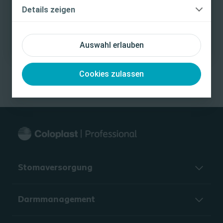
Ich bin eine medizinische Fachkraft
Details zeigen
Meet the Faculty
Ich bin keine medizinische Fachkraft
Prof. Koenraad van Renterghem
Virga Jessa Hospital ​| Hasselt, Belgium
Auswahl erlauben
Prof. Daniar Osmonov
Klinik fur Urologie​ | Lubeck, Germany
Cookies zulassen
Stomaversorgung
Darmmanagement