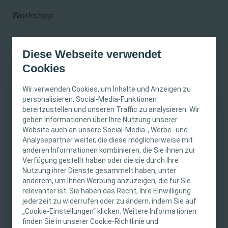
Workshop
Diese Webseite verwendet
Cookies
Wir verwenden Cookies, um Inhalte und Anzeigen zu
personalisieren, Social-Media-Funktionen
1. September 2025
bereitzustellen und unseren Traffic zu analysieren. Wir
WICHTIGER HINWEIS
geben Informationen über Ihre Nutzung unserer
Website auch an unsere Social-Media-, Werbe- und
September 1 - 2, 2025
Interventional Urology
Diese Website richtet sich nur an medizinisches
Analysepartner weiter, die diese möglicherweise mit
Lisbon, Portugal
Workshop
anderen Informationen kombinieren, die Sie ihnen zur
Fachpersonal. Der Inhalt der Website ist für
Verfügung gestellt haben oder die sie durch Ihre
fachliche Informations- und Fortbildungszwecke
Nutzung ihrer Dienste gesammelt haben, unter
bestimmt. Coloplast bietet keinen individuellen
anderem, um Ihnen Werbung anzuzeigen, die für Sie
medizinischen Rat. Die Verantwortung für die
relevanter ist. Sie haben das Recht, Ihre Einwilligung
individuelle Patientenversorgung liegt beim
jederzeit zu widerrufen oder zu ändern, indem Sie auf
„Cookie-Einstellungen“ klicken. Weitere Informationen
medizinischen Fachpersonal. Detaillierte
This event is intended for an international audience and will
finden Sie in unserer Cookie-Richtlinie und
be conducted in English.
Produktinformationen zu den vorgestellten