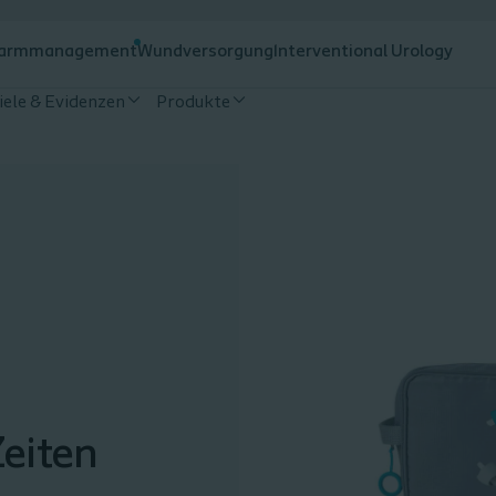
armmanagement
Wundversorgung
Interventional Urology
iele & Evidenzen
Produkte
Zeiten