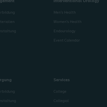
gement
Interventional Urology
erbildung
Men's Health
erialien
Women's Health
nstaltung
Endourology
Event Calendar
rgung
Services
erbildung
College
nstaltung
Collegial