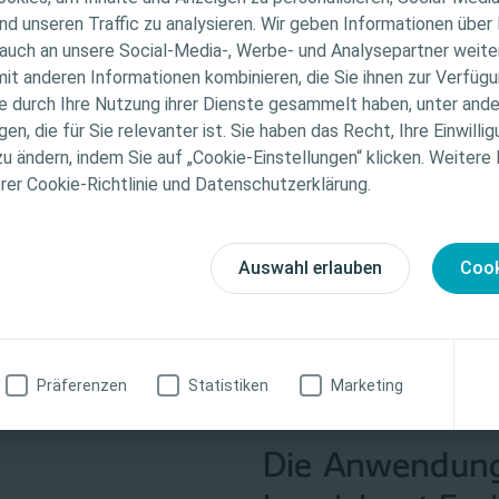
ist konsequentes Training erforderlich.
nd unseren Traffic zu analysieren. Wir geben Informationen über
ören dazu, es können immer wieder Inkontinenzereignisse auft
auch an unsere Social-Media-, Werbe- und Analysepartner weiter
ichtet sich nur an medizinisches Fachpersonal. Der Inhal
 Peristeen® Anal-Tampons kann zu einem erhöhten Sicherheits
it anderen Informationen kombinieren, die Sie ihnen zur Verfügu
che Informations- und Fortbildungszwecke bestimmt. Colo
ie durch Ihre Nutzung ihrer Dienste gesammelt haben, unter and
ellen medizinischen Rat. Die Verantwortung für die indiv
en
n, die für Sie relevanter ist. Sie haben das Recht, Ihre Einwillig
gung liegt beim medizinischen Fachpersonal. Detaillier
zu ändern, indem Sie auf „Cookie-Einstellungen“ klicken. Weitere
tionen zu den vorgestellten Produkten, einschließlich
erer Cookie-Richtlinie und Datenschutzerklärung.
weise, Kontraindikationen, Wirkungen, Vorsichtsmaß
finden Sie in der Gebrauchsanweisung (IFU) des Produkts
fältig zu lesen ist.
Auswahl erlauben
Cook
zinische Fachkraft
Ich bin keine medizinische Fachkraft
Präferenzen
Statistiken
Marketing
Die Anwendung