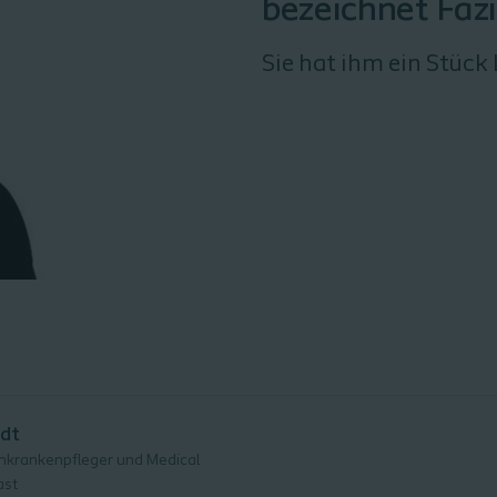
bezeichnet Fazi
Sie hat ihm ein Stüc
dt
hkrankenpfleger und Medical
ast