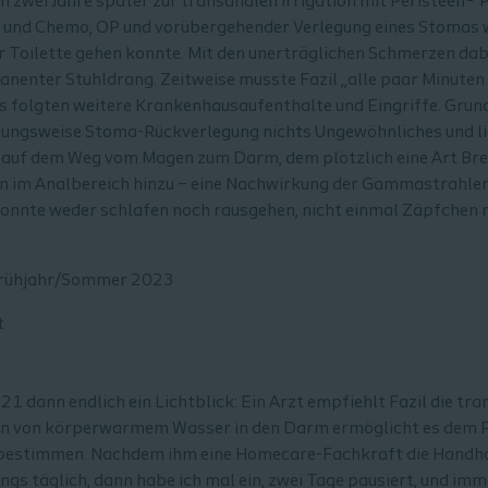
 zwei Jahre später zur transanalen Irrigation mit Peristeen® P
g und Chemo, OP und vorübergehender Verlegung eines Stomas
zur Toilette gehen konnte. Mit den unerträglichen Schmerzen dab
enter Stuhldrang. Zeitweise musste Fazil „alle paar Minuten r
Es folgten weitere Krankenhausaufenthalte und Eingriffe. Grun
ungsweise Stoma-Rückverlegung nichts Ungewöhnliches und l
 auf dem Weg vom Magen zum Darm, dem plötzlich eine Art Brem
im Analbereich hinzu – eine Nachwirkung der Gammastrahlen
onnte weder schlafen noch rausgehen, nicht einmal Zäpfchen ne
- Frühjahr/Sommer 2023
t
1 dann endlich ein Lichtblick: Ein Arzt empfiehlt Fazil die tra
ten von körperwarmem Wasser in den Darm ermöglicht es dem Pa
bestimmen. Nachdem ihm eine Homecare-Fachkraft die Handha
gs täglich, dann habe ich mal ein, zwei Tage pausiert, und immer