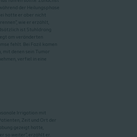
lus führen sollte. Zunächst
 während der Heilungsphase
ei hatte er aber nicht
ennen“, wie er erzählt,
dsätzlich ist Stuhldrang
iegt am veränderten
se fehlt. Bei Fazil kamen
, mit denen sein Tumor
hmen, verfiel in eine
nsanale Irrigation mit
tienten, Zeit und Ort der
bung gezeigt hatte,
 so weiter“, erzählt er.