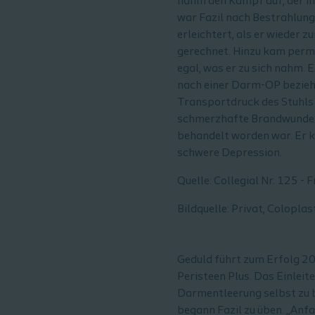
nahm den Kampf auf, der ihn
war Fazil nach Bestrahlun
erleichtert, als er wieder 
gerechnet. Hinzu kam perman
egal, was er zu sich nahm. 
nach einer Darm-OP bezieh
Transportdruck des Stuhls
schmerzhafte Brandwunden 
behandelt worden war. Er k
schwere Depression.
Quelle: Collegial Nr. 125 
Bildquelle: Privat, Coloplas
Geduld führt zum Erfolg 202
Peristeen Plus. Das Einlei
Darmentleerung selbst zu 
begann Fazil zu üben. „Anfan