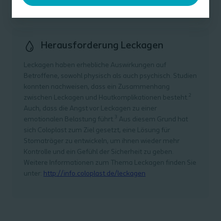
Herausforderung Leckagen
Leckagen haben erhebliche Auswirkungen auf
Betroffene, sowohl physisch als auch psychisch. Studien
konnten nachweisen, dass ein Zusammenhang
2
zwischen Leckagen und Hautkomplikationen besteht.
Auch, dass die Angst vor Leckagen zu einer
3
emotionalen Belastung führt.
Aus diesem Grund hat
sich Coloplast zum Ziel gesetzt, eine Lösung für
Stomaträger zu entwickeln, um ihnen wieder mehr
Kontrolle und ein Gefühl der Sicherheit zu geben.
Weitere Informationen zum Thema Leckagen finden Sie
unter:
http://info.coloplast.de/leckagen