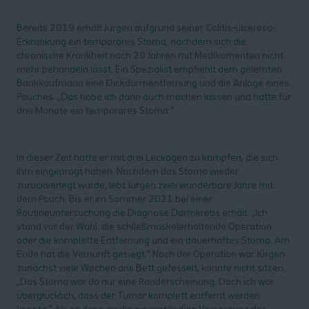
Bereits 2019 erhält Jürgen aufgrund seiner Colitis-ulcerosa-
Erkrankung ein temporäres Stoma, nachdem sich die
chronische Krankheit nach 20 Jahren mit Medikamenten nicht
mehr behandeln lässt. Ein Spezialist empfiehlt dem gelernten
Bankkaufmann eine Dickdarmentfernung und die Anlage eines
Pouches. „Das habe ich dann auch machen lassen und hatte für
drei Monate ein temporäres Stoma.“
In dieser Zeit hatte er mit drei Leckagen zu kämpfen, die sich
ihm eingeprägt haben. Nachdem das Stoma wieder
zurückverlegt wurde, lebt Jürgen zwei wunderbare Jahre mit
dem Pouch. Bis er im Sommer 2021 bei einer
Routineuntersuchung die Diagnose Darmkrebs erhält. „Ich
stand vor der Wahl: die schließmuskelerhaltende Operation
oder die komplette Entfernung und ein dauerhaftes Stoma. Am
Ende hat die Vernunft gesiegt.“ Nach der Operation war Jürgen
zunächst viele Wochen ans Bett gefesselt, konnte nicht sitzen.
„Das Stoma war da nur eine Randerscheinung. Doch ich war
überglücklich, dass der Tumor komplett entfernt werden