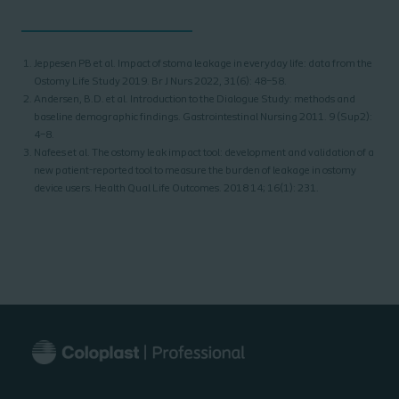
Jeppesen PB et al. Impact of stoma leakage in everyday life: data from the
Ostomy Life Study 2019. Br J Nurs 2022, 31(6): 48–58.
Andersen, B.D. et al. Introduction to the Dialogue Study: methods and
baseline demographic findings. Gastrointestinal Nursing 2011. 9 (Sup2):
4–8.
Nafees et al. The ostomy leak impact tool: development and validation of a
new patient-reported tool to measure the burden of leakage in ostomy
device users. Health Qual Life Outcomes. 2018 14; 16(1): 231.