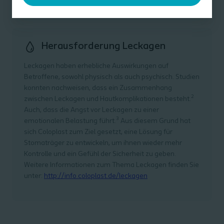
Herausforderung Leckagen
Leckagen haben erhebliche Auswirkungen auf
Betroffene, sowohl physisch als auch psychisch. Studien
konnten nachweisen, dass ein Zusammenhang
2
zwischen Leckagen und Hautkomplikationen besteht.
Auch, dass die Angst vor Leckagen zu einer
3
emotionalen Belastung führt.
Aus diesem Grund hat
sich Coloplast zum Ziel gesetzt, eine Lösung für
Stomaträger zu entwickeln, um ihnen wieder mehr
Kontrolle und ein Gefühl der Sicherheit zu geben.
Weitere Informationen zum Thema Leckagen finden Sie
unter:
http://info.coloplast.de/leckagen