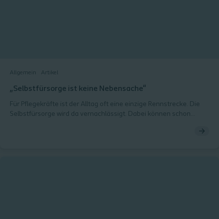
Allgemein
Artikel
„Selbstfürsorge ist keine Nebensache“
Für Pflegekräfte ist der Alltag oft eine einzige Rennstrecke. Die
Selbstfürsorge wird da vernachlässigt. Dabei können schon
kleine Übungen in alltäglichen Situationen helfen, den Stress
besser zu bewältigen. Achtsamkeit findet so auch dort ihren
Platz, wo vermeintlich keine Zeit dafür ist.