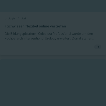
Urologie
Artikel
Fachwissen flexibel online vertiefen
Die Bildungsplattform Coloplast Professional wurde um den
Fachbereich Interventional Urology erweitert. Damit stehen
Fachkräften seit Kurzem gezielte Fortbildungsangebote und
praxisnahe Inhalte zu urologischen Themenfeldern zur
Verfügung – darunter interaktive E-Learning-Module, eine E-
Bibliothek für chirurgische Fertigkeiten sowie On-Demand-
Webinare. Coloplast Professional unterstützt Fachkräfte dabei,
ihr Wissen kontinuierlich zu erweitern und ihre klinischen
Fähigkeiten auszubauen – unabhängig von Zeit und Ort. Seit
Kurzem ergänzt der Fachbereich Interventional Urology die
Online Bildungsplattform. „Unser Ziel ist es, Fachkräften einen
zentralen Anlaufpunkt zu bieten, an dem sie ihr Wissen gezielt
vertiefen, über neue Erkenntnisse auf dem Laufenden bleiben
und ihre praktischen Fähigkeiten so flexibel wie möglich
weiterentwickeln können. Dass die Urologie nun auf der
Coloplast-Professional-Plattform vertreten ist, ist dabei ein