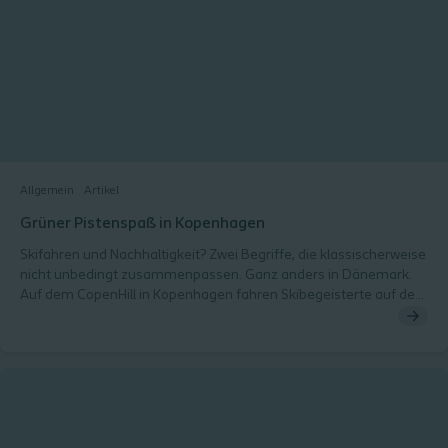
Allgemein
Artikel
Grüner Pistenspaß in Kopenhagen
Skifahren und Nachhaltigkeit? Zwei Begriffe, die klassischerweise
nicht unbedingt zusammenpassen. Ganz anders in Dänemark.
Auf dem CopenHill in Kopenhagen fahren Skibegeisterte auf dem
Dach einer Müllverbrennungsanlage in eleganten Schwüngen
dem Meer entgegen.