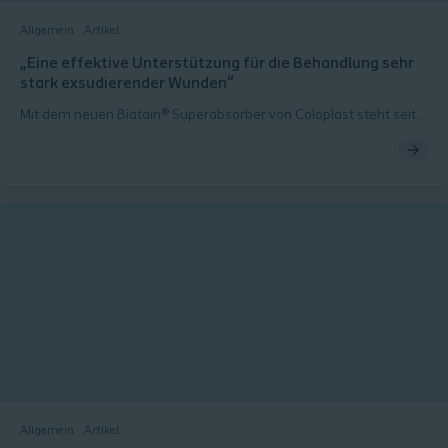
wichtiger Schritt“, erklärt Konstantin von Eitzen, Senior Marketing
Allgemein
Artikel
Manager Interventional Urology DACH.
„Eine effektive Unterstützung für die Behandlung sehr
stark exsudierender Wunden“
Mit dem neuen Biatain® Superabsorber von Coloplast steht seit
Kurzem ein weicher, nicht haftender Wundverband zur
Verfügung, der sehr große Mengen an Exsudat aufnehmen kann
und gleichzeitig die empfindlichen Wundränder und die
wundumgebende Haut vor Mazeration schützt. Das schafft ein
optimales feuchtes Wundheilungsmilieu für eine schnellere
Heilung.
Allgemein
Artikel