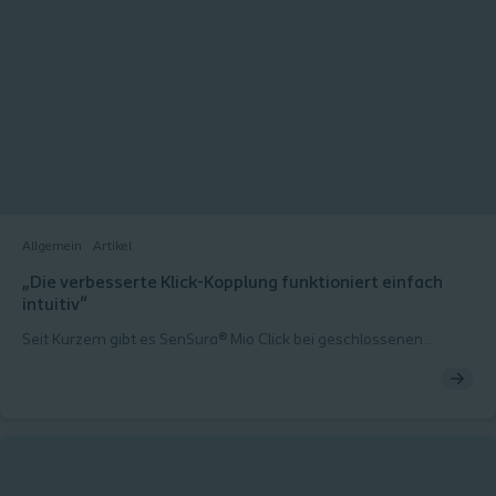
Allgemein
Artikel
„Die verbesserte Klick-Kopplung funktioniert einfach
intuitiv“
Seit Kurzem gibt es SenSura® Mio Click bei geschlossenen
Kolostomiebeuteln1 mit einer verbesserten Klick-Kopplung.
Dadurch lassen sich Stomabeutel und die Basisplatte leichter
miteinander verbinden. 2 Die neue Klick-Kopplung ist dabei
genauso sicher wie bisher.3