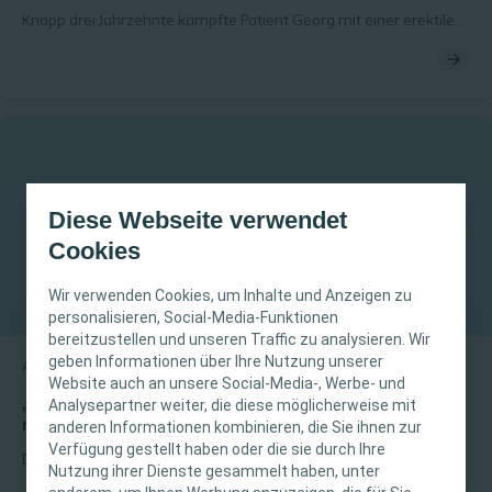
Knapp drei Jahrzehnte kämpfte Patient Georg mit einer erektilen
Dysfunktion. Vor wenigen Jahren erfuhr er erstmals von der
Behandlungsmöglichkeit mit einem Schwellkörperimplantat und
entschied sich später für den operativen Eingriff mit Titan®
Touch. Damit holte sich der 64-Jährige entscheidende
Lebensqualität zurück.
Diese Webseite verwendet
Cookies
Wir verwenden Cookies, um Inhalte und Anzeigen zu
personalisieren, Social-Media-Funktionen
bereitzustellen und unseren Traffic zu analysieren. Wir
WICHTIGER HINWEIS
geben Informationen über Ihre Nutzung unserer
Allgemein
Artikel
Website auch an unsere Social-Media-, Werbe- und
Diese Website richtet sich nur an medizinisches
„Die richtige Produktauswahl und fachliche Anleitung
Analysepartner weiter, die diese möglicherweise mit
machen den Unterschied“
anderen Informationen kombinieren, die Sie ihnen zur
Fachpersonal. Der Inhalt der Website ist für
Verfügung gestellt haben oder die sie durch Ihre
fachliche Informations- und Fortbildungszwecke
Darmfunktionsstörungen können für Betroffene sehr belastend
Nutzung ihrer Dienste gesammelt haben, unter
bestimmt. Coloplast bietet keinen individuellen
sein und den Alltag stark einschränken – dabei gibt es wirksame