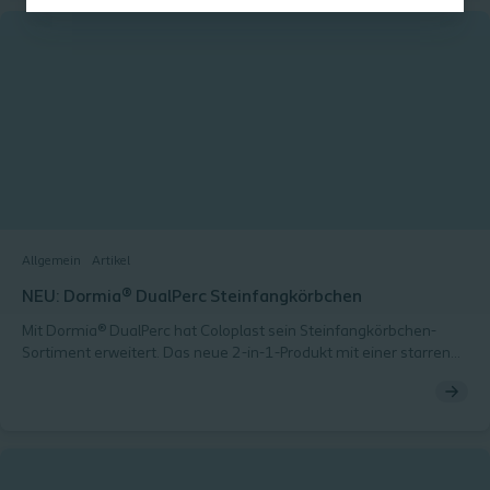
Allgemein
Artikel
NEU: Dormia® DualPerc Steinfangkörbchen
Mit Dormia® DualPerc hat Coloplast sein Steinfangkörbchen-
Sortiment erweitert. Das neue 2-in-1-Produkt mit einer starren
und flexiblen Konfiguration für die perkutane Nephrolitholapaxie
(PCNL) ermöglicht das direkte Entfernen von Steinfragmenten
mit nur einem einzigen Gerät.