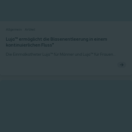
Allgemein
Artikel
Luja™ ermöglicht die Blasenentleerung in einem
kontinuierlichen Fluss*
Die Einmalkatheter Luja™ für Männer und Luja™ für Frauen
wurden entwickelt, um dank der Micro-hole Zone Technology™
das Risiko für Harnwegsinfekte (HWI) bei ISK-Anwendern zu
senken. Warum das so ist, erläutern die Coloplast-Experten Dr.
Anja Rüther und Uwe Papenkordt im Interview.