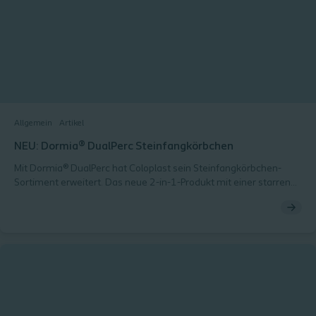
Allgemein
Artikel
NEU: Dormia® DualPerc Steinfangkörbchen
Mit Dormia® DualPerc hat Coloplast sein Steinfangkörbchen-
Sortiment erweitert. Das neue 2-in-1-Produkt mit einer starren
und flexiblen Konfiguration für die perkutane Nephrolitholapaxie
(PCNL) ermöglicht das direkte Entfernen von Steinfragmenten
mit nur einem einzigen Gerät.