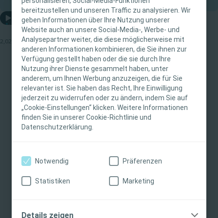
personalisieren, Social-Media-Funktionen
bereitzustellen und unseren Traffic zu analysieren. Wir
WICHTIGER HINWEIS
Video abspielen
geben Informationen über Ihre Nutzung unserer
Was ist Transanale Irrigation?
Website auch an unsere Social-Media-, Werbe- und
Diese Website richtet sich nur an medizinisches
Analysepartner weiter, die diese möglicherweise mit
2,02 Min.
anderen Informationen kombinieren, die Sie ihnen zur
Fachpersonal. Der Inhalt der Website ist für
Verfügung gestellt haben oder die sie durch Ihre
fachliche Informations- und Fortbildungszwecke
Ähnliche Inhalte
Nutzung ihrer Dienste gesammelt haben, unter
bestimmt. Coloplast bietet keinen individuellen
anderem, um Ihnen Werbung anzuzeigen, die für Sie
medizinischen Rat. Die Verantwortung für die
relevanter ist. Sie haben das Recht, Ihre Einwilligung
individuelle Patientenversorgung liegt beim
jederzeit zu widerrufen oder zu ändern, indem Sie auf
„Cookie-Einstellungen“ klicken. Weitere Informationen
medizinischen Fachpersonal. Detaillierte
finden Sie in unserer Cookie-Richtlinie und
Produktinformationen zu den vorgestellten
Datenschutzerklärung.
Produkten, einschließlich Anwendungshinweise,
Kontraindikationen, Wirkungen,
Vorsichtsmaßnahmen und Warnhinweisen,
Notwendig
Präferenzen
finden Sie in der Gebrauchsanweisung (IFU) des
Produkts, die vor der Verwendung sorgfältig zu
Statistiken
Marketing
lesen ist.
Darmmanagement
Leitfaden
Darmma
Ich bin eine medizinische Fachkraft
Details zeigen
Einführung in die Transanale Irrigation
Einführ