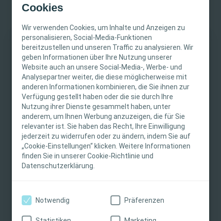
getragen werden. Comfeel Plus ist als Primär- und
Cookies
Sekundärverband einsetzbar.
Wir verwenden Cookies, um Inhalte und Anzeigen zu
Sicherer Schutz
personalisieren, Social-Media-Funktionen
Comfeel Plus Hydrokolloidverbände bieten ein feuchtes
bereitzustellen und unseren Traffic zu analysieren. Wir
WICHTIGER HINWEIS
geben Informationen über Ihre Nutzung unserer
Wundmilieu für die Heilung und unterstützen den
Website auch an unsere Social-Media-, Werbe- und
Wundschutz in den letzten Stadien der Wundheilung.
Diese Website richtet sich nur an medizinisches
Analysepartner weiter, die diese möglicherweise mit
Der Topfilm ist wasser- und bakterienabweisend zum
anderen Informationen kombinieren, die Sie ihnen zur
Fachpersonal. Der Inhalt der Website ist für
Schutz der Wunde vor externen Faktoren und glatt zur
Verfügung gestellt haben oder die sie durch Ihre
fachliche Informations- und Fortbildungszwecke
Reduzierung der Reibung. Der semipermeable Topfilm
Nutzung ihrer Dienste gesammelt haben, unter
bestimmt. Coloplast bietet keinen individuellen
anderem, um Ihnen Werbung anzuzeigen, die für Sie
ermöglicht die Verdunstung von Feuchtigkeit und hält
Weiterlesen
medizinischen Rat. Die Verantwortung für die
relevanter ist. Sie haben das Recht, Ihre Einwilligung
ein feuchtes Wundmilieu für die Heilung aufrecht.
individuelle Patientenversorgung liegt beim
jederzeit zu widerrufen oder zu ändern, indem Sie auf
„Cookie-Einstellungen“ klicken. Weitere Informationen
medizinischen Fachpersonal. Detaillierte
Wundinspektion
finden Sie in unserer Cookie-Richtlinie und
Produktinformationen zu den vorgestellten
Comfeel Plus Hydrokolloidverbände sind mit einem
Datenschutzerklärung.
Produkten, einschließlich Anwendungshinweise,
Gitternetz zur Wundinspektion und Anzeige von
Kontraindikationen, Wirkungen,
Veränderungen ausgestattet.
Vorsichtsmaßnahmen und Warnhinweisen,
Jetzt Muster auswählen:
Comfeel®
Notwendig
Präferenzen
Anwenderfreundliches Design
finden Sie in der Gebrauchsanweisung (IFU) des
Plus Flexibel
Comfeel Plus Hydrokolloidverbände verfügen über ein
Produkts, die vor der Verwendung sorgfältig zu
Statistiken
Marketing