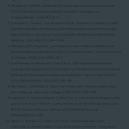
78
Ghafoor N, Stoffel F, and Mader M, Clean intermittent catheterization
(CIC) in spinal cord injury patients. Journal fur Urologie und
Urogynakologie. 2001;8(1):8–11
Compton S, Trease L, Cunningham C et al., Australian Institute of Sport
and the Australian Paralympic Committee position statement: urinary
tract infection in spinal cord injured athletes. British Journal of Sports
Medicine. 2015;49(19):1236–1240
Woodbury M G, Hayes K C, and Askes H K, Intermittent catheterization
practices following spinal cord injury: a national survey. Canadian Journal
of Urology. 2008;15(3):4065–4071
Forchheimer M, Meade M A, Tate D et al., Self-report of behaviors to
manage neurogenic bowel and bladder by individuals with chronic spinal
cord injury: frequency and associated outcomes. Topics in Spinal Cord
Injury Rehabilitation. 2016;22(2):85–98
Wyndaele J J and Maes D. Clean intermittent self-catheterization: a 12-
year follow-up. Journal of Urology. 1990;143(5):906–908
Faleiros F, de Oliveira Käppler C, Rosa T et al., Intermittent catheterization
and urinary tract infection: a comparative study between Germany and
Brazil. Journal of Wound, Ostomy and Continence Nursing.
2018;45(6):521–526
Afsar S I, Yemisci O U, Cosar S N S et al., Compliance with clean
intermittent catheterization in spinal cord injury patients: a long-term