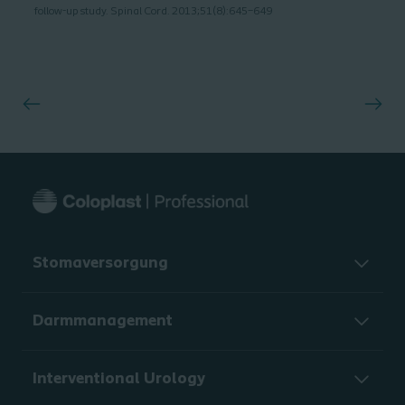
follow-up study. Spinal Cord. 2013;51(8):645–649
Stomaversorgung
Darmmanagement
Interventional Urology