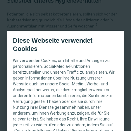
Selbstberichtetes Hygieneverhalten
Patienten, die sich selbst katheterisieren, sollten sich vor der
Katheterisierung gründlich die Hände desinfizieren oder in
2
Ausnahmefällen mit Wasser und Seife waschen.
Diese Webseite verwendet
Selbstkatheterisierung vs.
Cookies
Fremdkatheterisierung
Wir verwenden Cookies, um Inhalte und Anzeigen zu
personalisieren, Social-Media-Funktionen
Es wurden viele klinische Studien durchgeführt, um die
bereitzustellen und unseren Traffic zu analysieren. Wir
Selbstkatheterisierung (ISK) mit der Fremdkatheterisierung
WICHTIGER HINWEIS
geben Informationen über Ihre Nutzung unserer
(IFK) zu vergleichen. Die meisten Studien ergaben, dass
das
Website auch an unsere Social-Media-, Werbe- und
6,8,9
H
WI-
Risiko in der I
SK-
Gruppe signifikant reduziert war
.
Diese Website richtet sich nur an medizinisches
Analysepartner weiter, die diese möglicherweise mit
anderen Informationen kombinieren, die Sie ihnen zur
Fachpersonal. Der Inhalt der Website ist für
Verfügung gestellt haben oder die sie durch Ihre
fachliche Informations- und Fortbildungszwecke
Nutzung ihrer Dienste gesammelt haben, unter
bestimmt. Coloplast bietet keinen individuellen
Tipps für Ihre Patienten zur Hygiene vor und
anderem, um Ihnen Werbung anzuzeigen, die für Sie
medizinischen Rat. Die Verantwortung für die
während der Katheterisierung:
relevanter ist. Sie haben das Recht, Ihre Einwilligung
individuelle Patientenversorgung liegt beim
jederzeit zu widerrufen oder zu ändern, indem Sie auf
„Cookie-Einstellungen“ klicken. Weitere Informationen