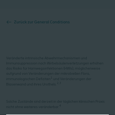
Zurück zur
General Conditions
Veränderte intrinsische Abwehrmechanismen und
Immunsuppression nach Wirbelsäulenverletzungen erhöhen
das Risiko für Harnwegsinfektionen (HWIs), möglicherweise
aufgrund von Veränderungen der mikrobiellen Flora,
1
immunologischen Defiziten
und Veränderungen der
2,3
Blasenwand und ihres Urothels.
Solche Zustände sind derzeit in der täglichen klinischen Praxis
4
nicht ohne weiteres veränderbar.