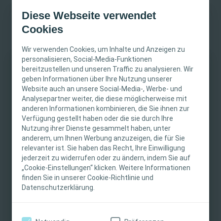
Diese Webseite verwendet
Wie können Schädigungen des
Cookies
Nervensystems zu einer Schwächung des
Immunsystems führen?
Wir verwenden Cookies, um Inhalte und Anzeigen zu
personalisieren, Social-Media-Funktionen
Abgesehen von der Verletzung des Rückenmarks können
bereitzustellen und unseren Traffic zu analysieren. Wir
WICHTIGER HINWEIS
Patienten eine Vielzahl von Komplikationen entwickeln, die
geben Informationen über Ihre Nutzung unserer
durch Funktionsstörungen mehrerer Organe gekennzeichnet
Website auch an unsere Social-Media-, Werbe- und
sind, wie z. B. Lungenverletzungen, Herz-Kreislauf-
Diese Website richtet sich nur an medizinisches
Analysepartner weiter, die diese möglicherweise mit
Erkrankungen, Leber- und Nierenschäden und eine erhöhte
anderen Informationen kombinieren, die Sie ihnen zur
Fachpersonal. Der Inhalt der Website ist für
4
Anfälligkeit für Infektionen.
Verfügung gestellt haben oder die sie durch Ihre
fachliche Informations- und Fortbildungszwecke
Nutzung ihrer Dienste gesammelt haben, unter
bestimmt. Coloplast bietet keinen individuellen
anderem, um Ihnen Werbung anzuzeigen, die für Sie
medizinischen Rat. Die Verantwortung für die
relevanter ist. Sie haben das Recht, Ihre Einwilligung
Die Schädigung des vegetativen Nervensystems (VS) führt zu
individuelle Patientenversorgung liegt beim
jederzeit zu widerrufen oder zu ändern, indem Sie auf
einer allgemeinen Dysfunktion des Immunsystems durch den
4
„Cookie-Einstellungen“ klicken. Weitere Informationen
medizinischen Fachpersonal. Detaillierte
Verlust der neuralen Innervation lymphatischer Organe.
finden Sie in unserer Cookie-Richtlinie und
Produktinformationen zu den vorgestellten
Datenschutzerklärung.
Produkten, einschließlich Anwendungshinweise,
Kontraindikationen, Wirkungen,
Vorsichtsmaßnahmen und Warnhinweisen,