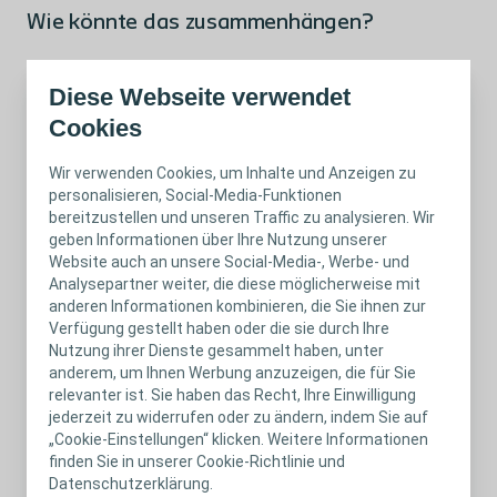
Wie könnte das zusammenhängen?
Weniger Episoden von Stuhlinkontinenz könnten zu einer
Diese Webseite verwendet
3
geringeren bakteriellen Kontamination führen.
Cookies
Das natürliche mikrobielle Gleichgewicht des Harntrakts kann
durch das Darmmikrobiom beeinflusst werden. Die
Wir verwenden Cookies, um Inhalte und Anzeigen zu
Darmmikroben könnten sich von den Mikroben in den
personalisieren, Social-Media-Funktionen
Harnwegen unterscheiden, da die Nieren und die Blase bei der
bereitzustellen und unseren Traffic zu analysieren. Wir
3
Filtration bzw. Lagerung von Abfallprodukten eine Rolle spielen.
geben Informationen über Ihre Nutzung unserer
Website auch an unsere Social-Media-, Werbe- und
Darüber hinaus wurde vermutet, dass eine Stauung von Stuhl
Analysepartner weiter, die diese möglicherweise mit
Harnwegssymptome (LUTSs) verursacht, indem sie mechanisch
4
anderen Informationen kombinieren, die Sie ihnen zur
die Blasenentleerung behindert.
Verfügung gestellt haben oder die sie durch Ihre
Nutzung ihrer Dienste gesammelt haben, unter
anderem, um Ihnen Werbung anzuzeigen, die für Sie
Was müssen wir beachten?
relevanter ist. Sie haben das Recht, Ihre Einwilligung
jederzeit zu widerrufen oder zu ändern, indem Sie auf
Eine optimale Darmbehandlung von Verstopfung und
„Cookie-Einstellungen“ klicken. Weitere Informationen
Inkontinenz sollte Hand in Hand mit dem Blasenmanagement
finden Sie in unserer Cookie-Richtlinie und
5
gehen.
Datenschutzerklärung.