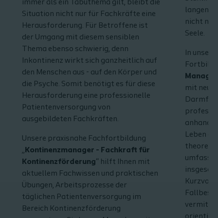
immer als ein Tabuthema gilt, bleibt die
langen En
Situation nicht nur für Fachkräfte eine
nicht nur
Herausforderung. Für Betroffene ist
Seele.
der Umgang mit diesem sensiblen
Thema ebenso schwierig, denn
In unsere
Inkontinenz wirkt sich ganzheitlich auf
Fortbildu
den Menschen aus - auf den Körper und
Manage
die Psyche. Somit benötigt es für diese
mit neur
Herausforderung eine professionelle
Darmfunk
Patientenversorgung von
professio
ausgebildeten Fachkräften.
anhand n
Leben en
Unsere praxisnahe Fachfortbildung
theoretis
„
Kontinenzmanager - Fachkraft für
umfasst i
Kontinenzförderung
“ hilft Ihnen mit
insgesamt
aktuellem Fachwissen und praktischen
Kurzvort
Übungen, Arbeitsprozesse der
Fallbesp
täglichen Patientenversorgung im
vermittel
Bereich Kontinenzförderung
orientiert