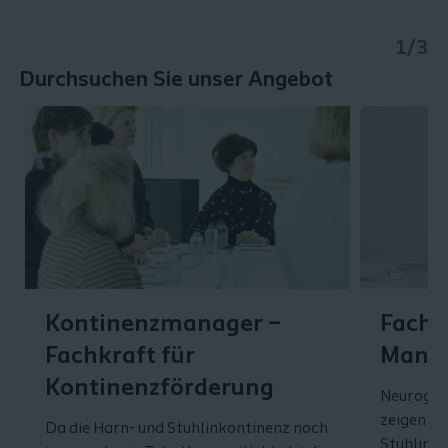
1/3
Durchsuchen Sie unser Angebot
Kontinenzmanager –
Fachk
Fachkraft für
Mana
Kontinenzförderung
Neurogen
zeigen si
Da die Harn- und Stuhlinkontinenz noch
Stuhlinko