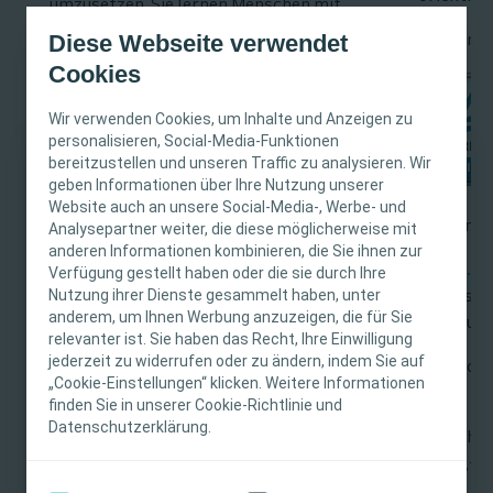
umzusetzen. Sie lernen Menschen mit
einer bestehenden Harn- und
Diese Webseite verwendet
Mehr Inf
Stuhlinkontinenz professionell zu
Cookies
begleiten und Präventivmaßnahmen
auszuüben. Die Fortbildung umfasst
Wir verwenden Cookies, um Inhalte und Anzeigen zu
100 Unterrichtsstunden in Theorie und
personalisieren, Social-Media-Funktionen
bereitzustellen und unseren Traffic zu analysieren. Wir
Praxis.
WICHTIGER HINWEIS
geben Informationen über Ihre Nutzung unserer
Website auch an unsere Social-Media-, Werbe- und
Mehr Informationen finden Sie
hier
.
Diese Website richtet sich nur an medizinisches
Termine:
Analysepartner weiter, die diese möglicherweise mit
anderen Informationen kombinieren, die Sie ihnen zur
Fachpersonal. Der Inhalt der Website ist für
27.02. –
Verfügung gestellt haben oder die sie durch Ihre
fachliche Informations- und Fortbildungszwecke
Nutzung ihrer Dienste gesammelt haben, unter
Veransta
bestimmt. Coloplast bietet keinen individuellen
anderem, um Ihnen Werbung anzuzeigen, die für Sie
Hamburg
medizinischen Rat. Die Verantwortung für die
relevanter ist. Sie haben das Recht, Ihre Einwilligung
individuelle Patientenversorgung liegt beim
jederzeit zu widerrufen oder zu ändern, indem Sie auf
Seminarze
„Cookie-Einstellungen“ klicken. Weitere Informationen
medizinischen Fachpersonal. Detaillierte
Seminar I
Uhr
finden Sie in unserer Cookie-Richtlinie und
Produktinformationen zu den vorgestellten
Modul 1
Datenschutzerklärung.
Produkten, einschließlich Anwendungshinweise,
Teilnahm
13.03. – 17.03.2023
Kontraindikationen, Wirkungen,
1.100,- €
Modul 2
Vorsichtsmaßnahmen und Warnhinweisen,