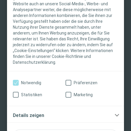
Website auch an unsere Social-Media-, Werbe- und
Diese Website richtet sich nur an medizinisches
Analysepartner weiter, die diese möglicherweise mit
Ähnliche Inhalte
anderen Informationen kombinieren, die Sie ihnen zur
Fachpersonal. Der Inhalt der Website ist für
Verfügung gestellt haben oder die sie durch Ihre
fachliche Informations- und Fortbildungszwecke
Nutzung ihrer Dienste gesammelt haben, unter
bestimmt. Coloplast bietet keinen individuellen
anderem, um Ihnen Werbung anzuzeigen, die für Sie
medizinischen Rat. Die Verantwortung für die
relevanter ist. Sie haben das Recht, Ihre Einwilligung
individuelle Patientenversorgung liegt beim
jederzeit zu widerrufen oder zu ändern, indem Sie auf
„Cookie-Einstellungen“ klicken. Weitere Informationen
medizinischen Fachpersonal. Detaillierte
finden Sie in unserer Cookie-Richtlinie und
Produktinformationen zu den vorgestellten
Datenschutzerklärung.
Produkten, einschließlich Anwendungshinweise,
Kontraindikationen, Wirkungen,
Vorsichtsmaßnahmen und Warnhinweisen,
Notwendig
Präferenzen
finden Sie in der Gebrauchsanweisung (IFU) des
Produkts, die vor der Verwendung sorgfältig zu
Statistiken
Marketing
Blasenmanagement
EInblick
Blasenm
lesen ist.
Production of urine
Urge I
Ich bin eine medizinische Fachkraft
Details zeigen
Ich bin keine medizinische Fachkraft