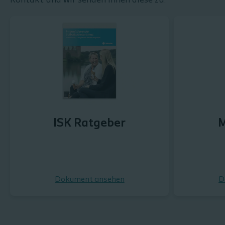
Kontakt und wir senden Ihnen diese zu.
ISK Ratgeber
M
Dokument ansehen
D