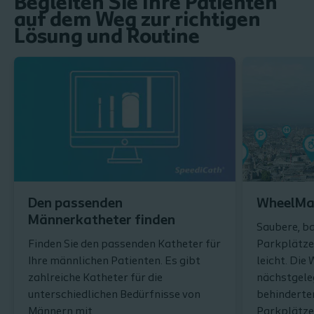
Begleiten Sie Ihre Patienten
auf dem Weg zur richtigen
Lösung und Routine
Den passenden
WheelMa
Männerkatheter finden
Saubere, ba
Finden Sie den passenden Katheter für
Parkplätze 
Ihre männlichen Patienten. Es gibt
leicht. Die
zahlreiche Katheter für die
nächstgel
unterschiedlichen Bedürfnisse von
behinderte
Männern mit
Parkplätze