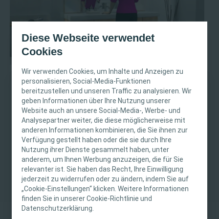
Diese Webseite verwendet
Cookies
Wir verwenden Cookies, um Inhalte und Anzeigen zu
personalisieren, Social-Media-Funktionen
Videoanleitungen
bereitzustellen und unseren Traffic zu analysieren. Wir
WICHTIGER HINWEIS
geben Informationen über Ihre Nutzung unserer
Verwenden Sie unsere animierten Anleitungen, um Ihren
Website auch an unsere Social-Media-, Werbe- und
Patienten beizubringen, wie man sich selbst
Diese Website richtet sich nur an medizinisches
Analysepartner weiter, die diese möglicherweise mit
katheterisiert.
anderen Informationen kombinieren, die Sie ihnen zur
Fachpersonal. Der Inhalt der Website ist für
Verfügung gestellt haben oder die sie durch Ihre
fachliche Informations- und Fortbildungszwecke
Nutzung ihrer Dienste gesammelt haben, unter
Schauen Sie sich alle Anleitungen an
bestimmt. Coloplast bietet keinen individuellen
anderem, um Ihnen Werbung anzuzeigen, die für Sie
medizinischen Rat. Die Verantwortung für die
relevanter ist. Sie haben das Recht, Ihre Einwilligung
individuelle Patientenversorgung liegt beim
jederzeit zu widerrufen oder zu ändern, indem Sie auf
„Cookie-Einstellungen“ klicken. Weitere Informationen
medizinischen Fachpersonal. Detaillierte
finden Sie in unserer Cookie-Richtlinie und
Produktinformationen zu den vorgestellten
Datenschutzerklärung.
Produkten, einschließlich Anwendungshinweise,