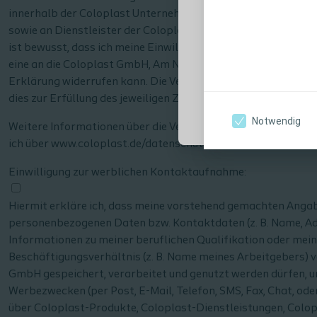
Anwendungshin
innerhalb der Coloplast Unternehmensgruppe (auch in Lände
Warnhinweisen, 
sowie an Dienstleister der Coloplast Unternehmensgruppe ü
Verwendung sorg
ist bewusst, dass ich meine Einwilligung künftig jederzeit ga
eine an die Coloplast GmbH, Am Neumarkt 42 - 22041 Hambu
Erklärung widerrufen kann. Die Verarbeitung meiner Angaben
Ich bin eine medi
dies zur Erfüllung des jeweiligen Zwecks erforderlich ist.
Notwendig
Weitere Informationen über die Verarbeitung und den Schutz
ich über www.coloplast.de/datenschutz.
Einwilligung zur werblichen Kontaktaufnahme:
Hiermit erkläre ich, dass meine vorstehend gemachten Anga
personenbezogenen Daten bzw. Kontaktdaten (z. B. Name, A
Informationen zu meiner beruflichen Qualifikation oder mei
Beschäftigungsverhältnis (z. B. Name meines Arbeitgebers) 
GmbH gespeichert, verarbeitet und genutzt werden dürfen, 
Werbezwecken (per Post, E-Mail, Telefon, SMS, Fax, Chat, od
über Coloplast-Produkte, Coloplast-Dienstleistungen, Colo