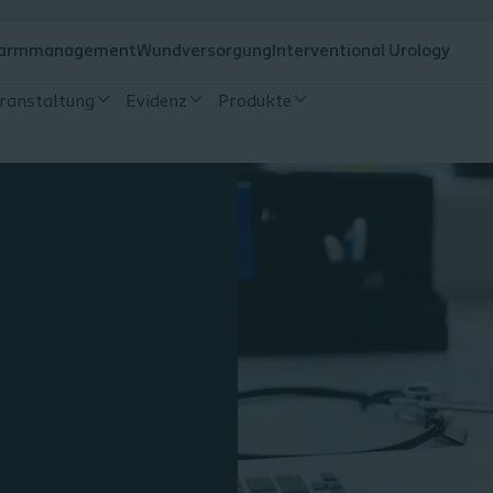
armmanagement
Wundversorgung
Interventional Urology
eranstaltung
Evidenz
Produkte