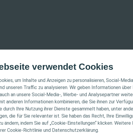
ebseite verwendet Cookies
Coloplast handeln,
ER HINWEIS
okies, um Inhalte und Anzeigen zu personalisieren, Social-Medi
ten (z. B. Name,
nd unseren Traffic zu analysieren. Wir geben Informationen über
lifikation oder
auch an unsere Social-Media-, Werbe- und Analysepartner weiter
ichtet sich nur an medizinisches Fachpersonal. Der Inhal
gebers) verarbeiten
it anderen Informationen kombinieren, die Sie ihnen zur Verfügu
che Informations- und Fortbildungszwecke bestimmt. Colo
isch oder über ein
ie durch Ihre Nutzung ihrer Dienste gesammelt haben, unter and
raten und um mir das
ellen medizinischen Rat. Die Verantwortung für die indiv
n, die für Sie relevanter ist. Sie haben das Recht, Ihre Einwillig
iert, um Fragen zur
gung liegt beim medizinischen Fachpersonal. Detaillier
zu ändern, indem Sie auf „Cookie-Einstellungen“ klicken. Weitere
Zufriedenheit mit dem
tionen zu den vorgestellten Produkten, einschließlich
erer Cookie-Richtlinie und Datenschutzerklärung.
Angaben auch