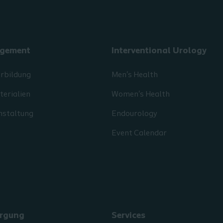
gement
Interventional Urology
erbildung
Men's Health
erialien
Women's Health
nstaltung
Endourology
Event Calendar
rgung
Services