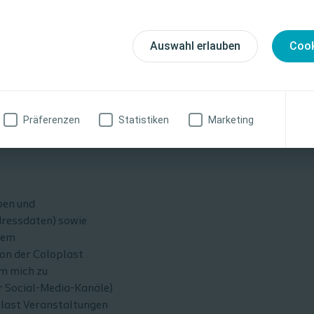
weise, Kontraindikationen, Wirkungen, Vorsichtsmaß
rn außerhalb der EU)
finden Sie in der Gebrauchsanweisung (IFU) des Produkts
bermittelt werden. Mir
fältig zu lesen ist.
Auswahl erlauben
Cook
nz oder teilweise durch
rg, zu richtende
 erfolgt nur soweit
zinische Fachkraft
Ich bin keine medizinische Fachkraft
Präferenzen
Statistiken
Marketing
 meiner Daten erhalte
ben und
dressdaten) sowie
nem
von der Coloplast
um mich zu
er Social-Media-Kanäle)
plast Veranstaltungen