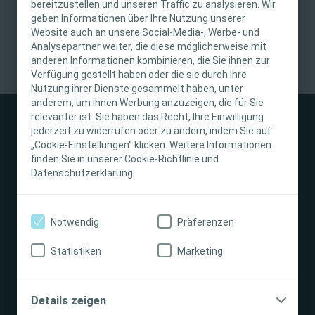
bereitzustellen und unseren Traffic zu analysieren. Wir
chirurgischen Eingriffen oder kleineren Schnittverletzungen der
WICHTIGER HINWEIS
geben Informationen über Ihre Nutzung unserer
Fall. Auch große, oberflächliche Wunden, wie etwa
Website auch an unsere Social-Media-, Werbe- und
Schürfwunden, heilen primär, indem die Epidermis regeneriert.
Diese Website richtet sich nur an medizinisches
Analysepartner weiter, die diese möglicherweise mit
Die Wundheilung kann aber auch sekundär erfolgen.
anderen Informationen kombinieren, die Sie ihnen zur
Fachpersonal. Der Inhalt der Website ist für
Verfügung gestellt haben oder die sie durch Ihre
fachliche Informations- und Fortbildungszwecke
Nutzung ihrer Dienste gesammelt haben, unter
bestimmt. Coloplast bietet keinen individuellen
anderem, um Ihnen Werbung anzuzeigen, die für Sie
medizinischen Rat. Die Verantwortung für die
relevanter ist. Sie haben das Recht, Ihre Einwilligung
individuelle Patientenversorgung liegt beim
jederzeit zu widerrufen oder zu ändern, indem Sie auf
„Cookie-Einstellungen“ klicken. Weitere Informationen
medizinischen Fachpersonal. Detaillierte
finden Sie in unserer Cookie-Richtlinie und
Produktinformationen zu den vorgestellten
Datenschutzerklärung.
Produkten, einschließlich Anwendungshinweise,
Stomaversorgung
Kontraindikationen, Wirkungen,
Vorsichtsmaßnahmen und Warnhinweisen,
Notwendig
Präferenzen
Darmmanagement
finden Sie in der Gebrauchsanweisung (IFU) des
Produkts, die vor der Verwendung sorgfältig zu
Statistiken
Marketing
lesen ist.
Interventional Urology
Ich bin eine medizinische Fachkraft
Details zeigen