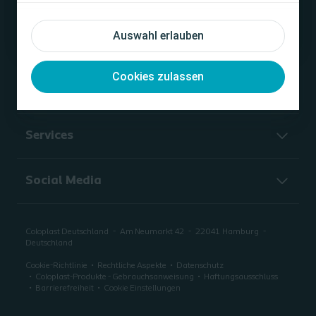
Unternehmen
Ich bin keine medizinische Fachkraft
Auswahl erlauben
Blasenmanagement
Cookies zulassen
Wundversorgung
Services
Social Media
Coloplast Deutschland
Am Neumarkt 42
22041
Hamburg
Deutschland
Cookie-Richtlinie
Rechtliche Aspekte
Datenschutz
Coloplast-Produkte - Gebrauchsanweisung
Haftungsausschluss
Barrierefreiheit
Cookie Einstellungen