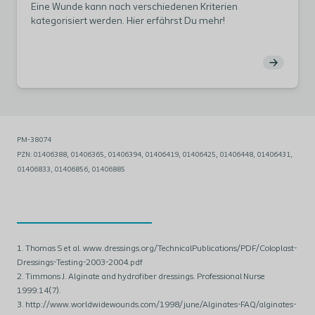
Eine Wunde kann nach verschiedenen Kriterien
kategorisiert werden. Hier erfährst Du mehr!
PM-38074
PZN:
01406388, 01406365, 01406394, 01406419, 01406425, 01406448, 01406431,
01406833, 01406856, 01406885
1. Thomas S et al. www.dressings.org/TechnicalPublications/PDF/Coloplast-
Dressings-Testing-2003-2004.pdf
2. Timmons J. Alginate and hydrofiber dressings. Professional Nurse
1999:14(7).
3. http://www.worldwidewounds.com/1998/june/Alginates-FAQ/alginates-