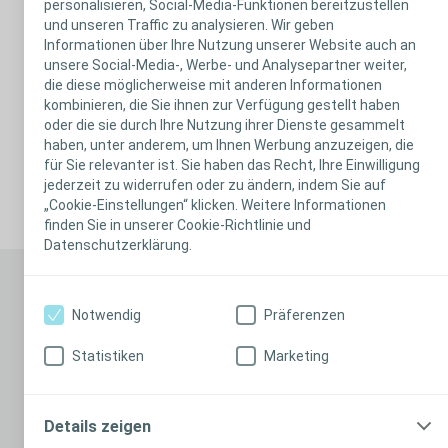
personalisieren, Social-Media-Funktionen bereitzustellen
und unseren Traffic zu analysieren. Wir geben
Biatain® Alginate Ag
Informationen über Ihre Nutzung unserer Website auch an
unsere Social-Media-, Werbe- und Analysepartner weiter,
PZN: 01406431
die diese möglicherweise mit anderen Informationen
Handel / Klinik Artikel-Nr.: 3755 / 375503
kombinieren, die Sie ihnen zur Verfügung gestellt haben
Größe/cm: 5x5
oder die sie durch Ihre Nutzung ihrer Dienste gesammelt
St./VE: 30
haben, unter anderem, um Ihnen Werbung anzuzeigen, die
für Sie relevanter ist. Sie haben das Recht, Ihre Einwilligung
jederzeit zu widerrufen oder zu ändern, indem Sie auf
Weitere Produkte
„Cookie-Einstellungen“ klicken. Weitere Informationen
finden Sie in unserer Cookie-Richtlinie und
Datenschutzerklärung.
Jeden Monat neu
Notwendig
Präferenzen
Fortbildungsvideos & aufgezeichnete
Statistiken
Marketing
Webinare mit einem Klick.
Mit unserem Format Wundwissen kompakt findest Du
Details zeigen
passende Inhalte zu diesem Produkt um Dich