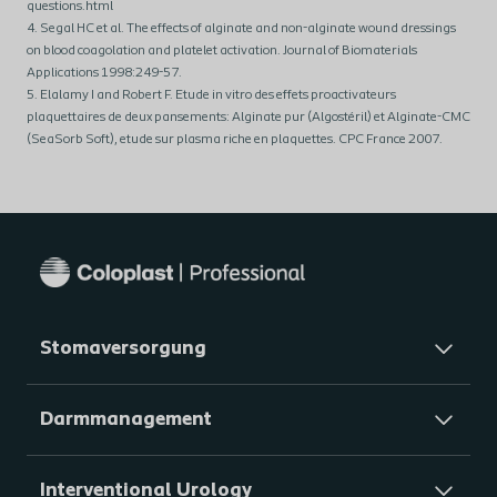
questions.html
4. Segal HC et al. The effects of alginate and non-alginate wound dressings
on blood coagolation and platelet activation. Journal of Biomaterials
Applications 1998:249-57.
5. Elalamy I and Robert F. Etude in vitro des effets proactivateurs
plaquettaires de deux pansements: Alginate pur (Algostéril) et Alginate-CMC
(SeaSorb Soft), etude sur plasma riche en plaquettes. CPC France 2007.
Stomaversorgung
Darmmanagement
Interventional Urology