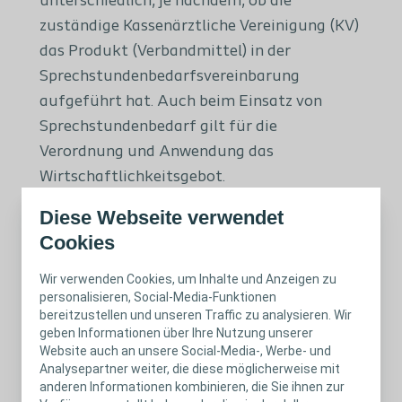
unterschiedlich, je nachdem, ob die
zuständige Kassenärztliche Vereinigung (KV)
das Produkt (Verbandmittel) in der
Sprechstundenbedarfsvereinbarung
aufgeführt hat. Auch beim Einsatz von
Sprechstundenbedarf gilt für die
Verordnung und Anwendung das
Wirtschaftlichkeitsgebot.
Diese Webseite verwendet
Cookies
Wir verwenden Cookies, um Inhalte und Anzeigen zu
personalisieren, Social-Media-Funktionen
Verbandmittel und
bereitzustellen und unseren Traffic zu analysieren. Wir
Medizinprodukterecht
geben Informationen über Ihre Nutzung unserer
Website auch an unsere Social-Media-, Werbe- und
Analysepartner weiter, die diese möglicherweise mit
Moderne Wundversorgungsprodukte sind
anderen Informationen kombinieren, die Sie ihnen zur
keine Arzneimittel, sondern