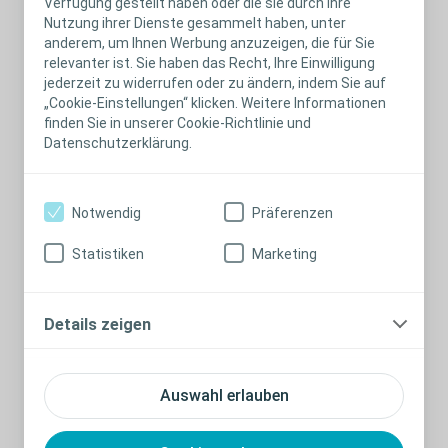
Verfügung gestellt haben oder die sie durch Ihre
Nutzung ihrer Dienste gesammelt haben, unter
Medizinprodukte. Verbandmittel unterliegen
anderem, um Ihnen Werbung anzuzeigen, die für Sie
als Medizinprodukte insbesondere den
relevanter ist. Sie haben das Recht, Ihre Einwilligung
Regelungen des nationalen
jederzeit zu widerrufen oder zu ändern, indem Sie auf
„Cookie-Einstellungen“ klicken. Weitere Informationen
Medizinprodukterechtes (MPDG) und der
finden Sie in unserer Cookie-Richtlinie und
Europäischen Medizinprodukte Verordnung
Datenschutzerklärung.
(MDR).
Dies gilt auch für so genannte „aktive
Notwendig
Präferenzen
Wundauflagen“, d. h. solche Wundauflagen,
Statistiken
Marketing
die Wirkstoffe, wie z. B. Silberionen oder
Ibuprofen durch Wundexsudataufnahme in
die Wunde abgeben.
Details zeigen
Moderne Wundversorgungsprodukte sind
Auswahl erlauben
nach § 31 SGB V als Verbandmittel in der
gesetzlichen Krankenversicherung