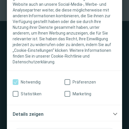
Website auch an unsere Social-Media-, Werbe- und
Diese Website richtet sich nur an medizinisches
Analysepartner weiter, die diese möglicherweise mit
anderen Informationen kombinieren, die Sie ihnen zur
Fachpersonal. Der Inhalt der Website ist für
Verfügung gestellt haben oder die sie durch Ihre
fachliche Informations- und Fortbildungszwecke
Nutzung ihrer Dienste gesammelt haben, unter
bestimmt. Coloplast bietet keinen individuellen
anderem, um Ihnen Werbung anzuzeigen, die für Sie
medizinischen Rat. Die Verantwortung für die
relevanter ist. Sie haben das Recht, Ihre Einwilligung
individuelle Patientenversorgung liegt beim
jederzeit zu widerrufen oder zu ändern, indem Sie auf
„Cookie-Einstellungen“ klicken. Weitere Informationen
medizinischen Fachpersonal. Detaillierte
Stomaversorgung
finden Sie in unserer Cookie-Richtlinie und
Produktinformationen zu den vorgestellten
Datenschutzerklärung.
Produkten, einschließlich Anwendungshinweise,
Kontraindikationen, Wirkungen,
Darmmanagement
Vorsichtsmaßnahmen und Warnhinweisen,
Notwendig
Präferenzen
finden Sie in der Gebrauchsanweisung (IFU) des
Produkts, die vor der Verwendung sorgfältig zu
Interventional Urology
Statistiken
Marketing
lesen ist.
Unternehmen
Ich bin eine medizinische Fachkraft
Details zeigen
Ich bin keine medizinische Fachkraft