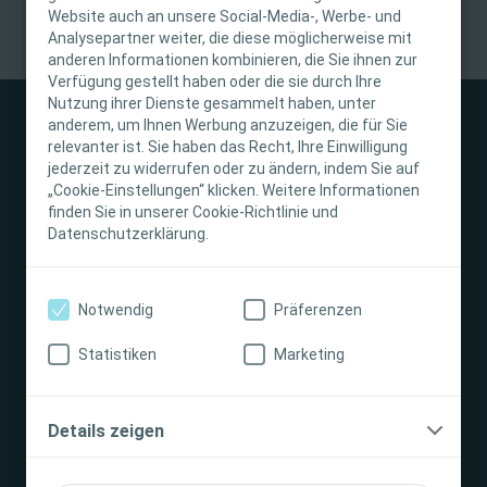
Website auch an unsere Social-Media-, Werbe- und
Diese Website richtet sich nur an medizinisches
Analysepartner weiter, die diese möglicherweise mit
anderen Informationen kombinieren, die Sie ihnen zur
Fachpersonal. Der Inhalt der Website ist für
Verfügung gestellt haben oder die sie durch Ihre
fachliche Informations- und Fortbildungszwecke
Nutzung ihrer Dienste gesammelt haben, unter
bestimmt. Coloplast bietet keinen individuellen
anderem, um Ihnen Werbung anzuzeigen, die für Sie
medizinischen Rat. Die Verantwortung für die
relevanter ist. Sie haben das Recht, Ihre Einwilligung
individuelle Patientenversorgung liegt beim
jederzeit zu widerrufen oder zu ändern, indem Sie auf
„Cookie-Einstellungen“ klicken. Weitere Informationen
medizinischen Fachpersonal. Detaillierte
Stomaversorgung
finden Sie in unserer Cookie-Richtlinie und
Produktinformationen zu den vorgestellten
Datenschutzerklärung.
Produkten, einschließlich Anwendungshinweise,
Kontraindikationen, Wirkungen,
Darmmanagement
Vorsichtsmaßnahmen und Warnhinweisen,
Notwendig
Präferenzen
finden Sie in der Gebrauchsanweisung (IFU) des
Produkts, die vor der Verwendung sorgfältig zu
Interventional Urology
Statistiken
Marketing
lesen ist.
Unternehmen
Ich bin eine medizinische Fachkraft
Details zeigen
Ich bin keine medizinische Fachkraft